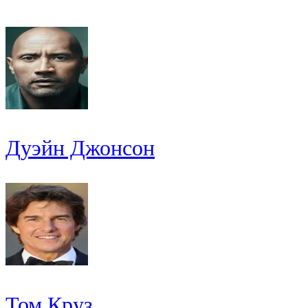
Дуэйн Джонсон
Том Круз