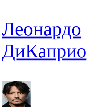
Леонардо
ДиКаприо