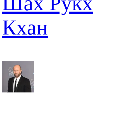
Шах Рукх
Кхан