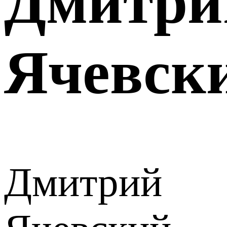
Дмитри
Ячевск
Дмитрий