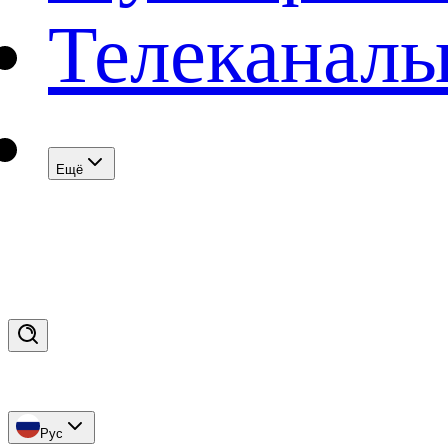
Телеканал
Eщё
Рус