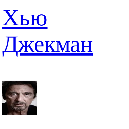
Хью
Джекман