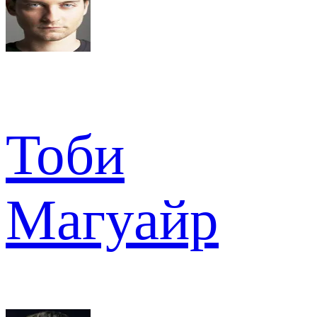
Тоби
Магуайр