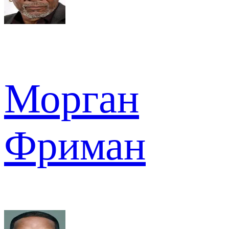
Морган
Фриман