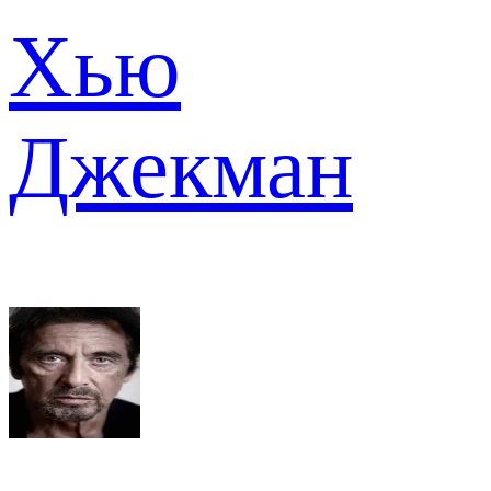
Хью
Джекман