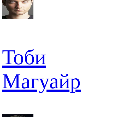
Тоби
Магуайр