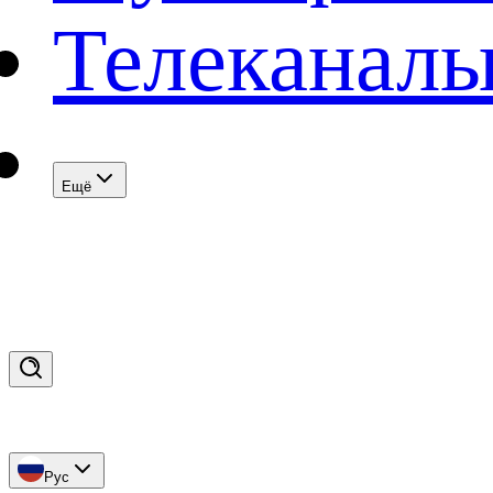
Телеканал
Eщё
Рус