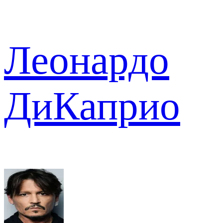
Леонардо
ДиКаприо