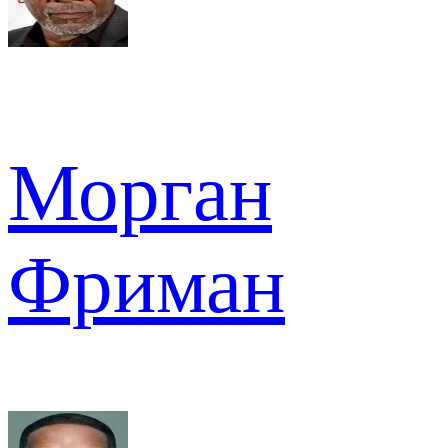
Морган
Фриман