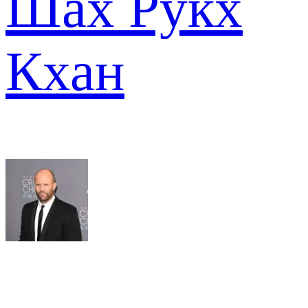
Шах Рукх
Кхан