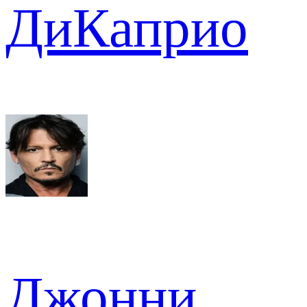
ДиКаприо
Джонни