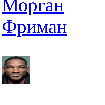
Морган
Фриман