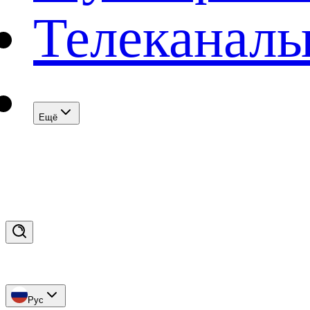
Телеканал
Eщё
Рус