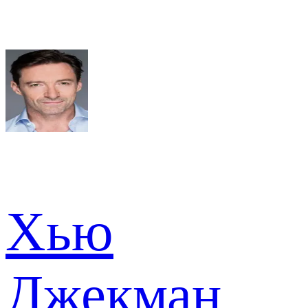
Хью
Джекман