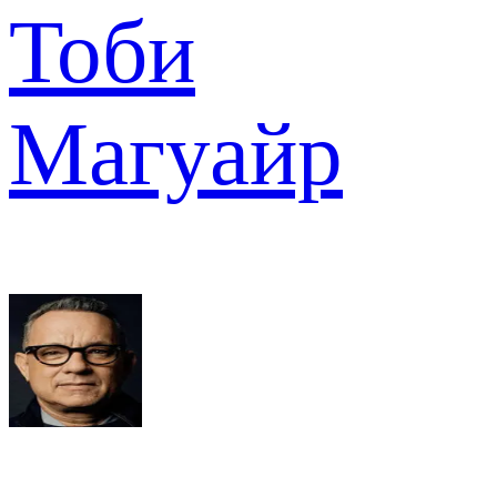
Тоби
Магуайр