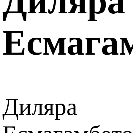
Диляра
Есмага
Диляра