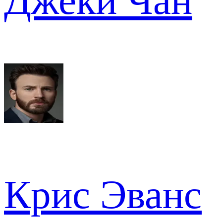
Джеки Чан
Крис Эванс