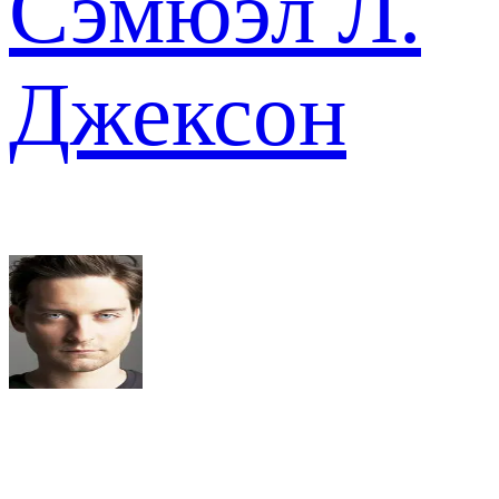
Сэмюэл Л.
Джексон