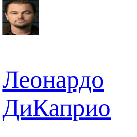
Леонардо
ДиКаприо