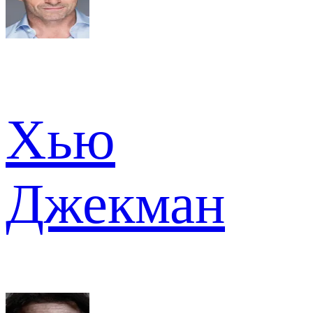
Хью
Джекман