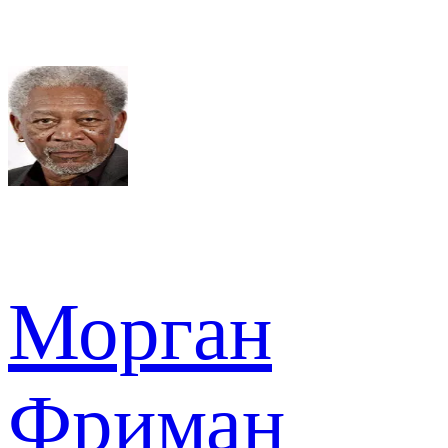
Морган
Фриман