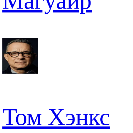
Магуайр
Том Хэнкс