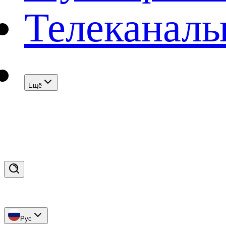
Телеканал
Eщё
Рус