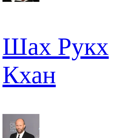
Шах Рукх
Кхан