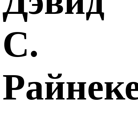
Дэвид
С.
Райнек