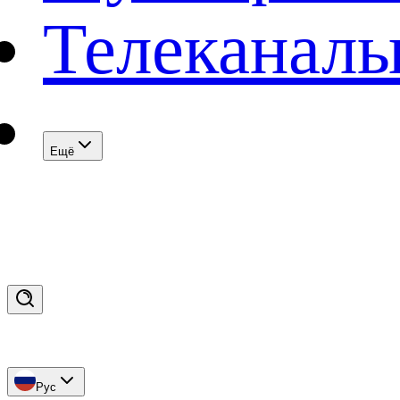
Телеканал
Eщё
Рус