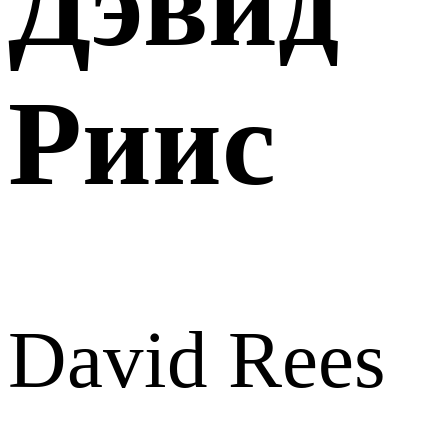
Дэвид
Риис
David Rees