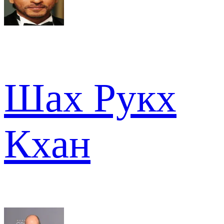
Шах Рукх
Кхан