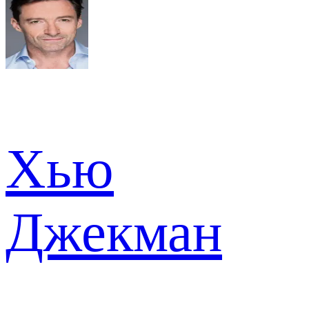
Хью
Джекман