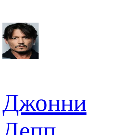
Джонни
Депп