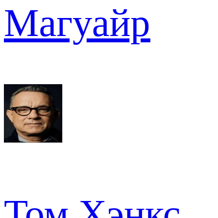
Магуайр
Том Хэнкс