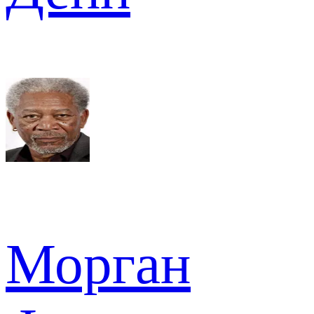
Морган