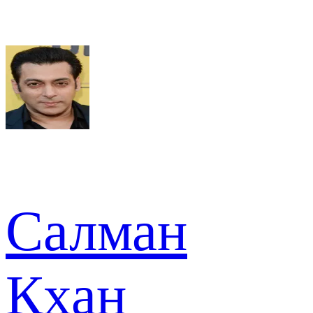
Салман
Кхан