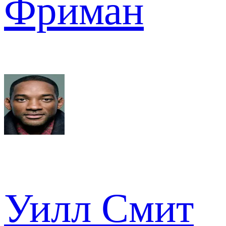
Фриман
Уилл Смит