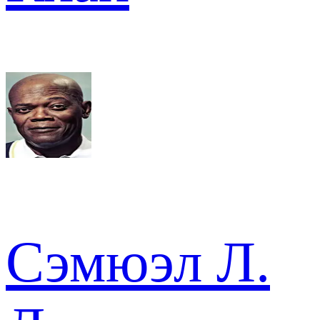
Сэмюэл Л.