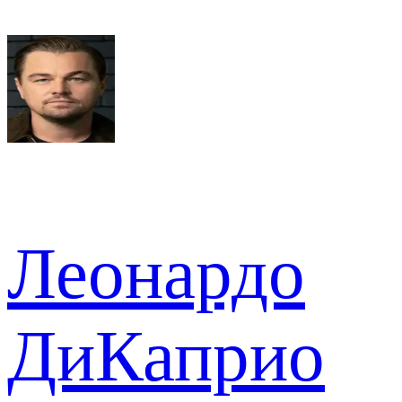
Леонардо
ДиКаприо