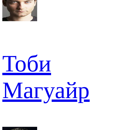
Тоби
Магуайр