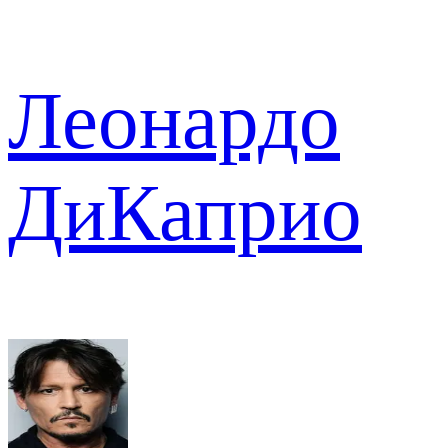
Леонардо
ДиКаприо