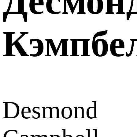
Десмон
Кэмпбе
Desmond