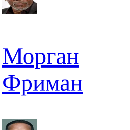
Морган
Фриман