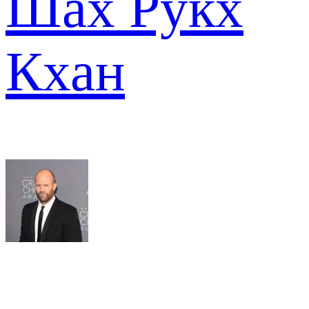
Шах Рукх
Кхан