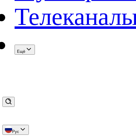
Телеканал
Eщё
Рус