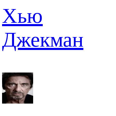
Хью
Джекман