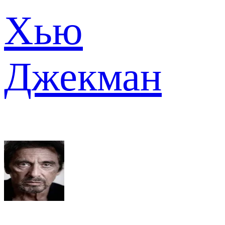
Хью
Джекман