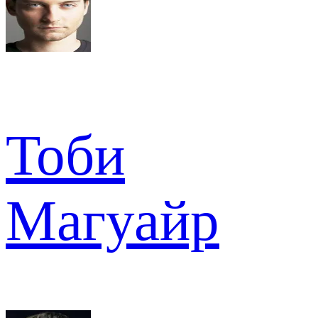
Тоби
Магуайр