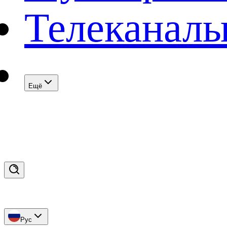
Телеканал
Eщё
Рус