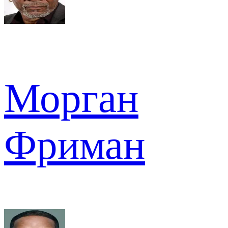
Морган
Фриман