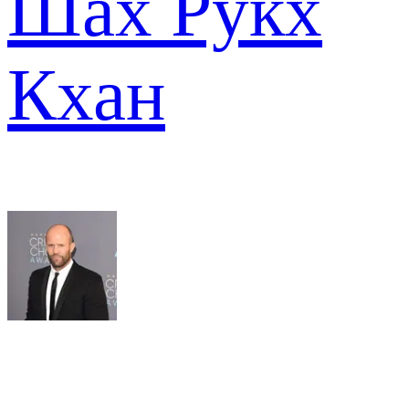
Шах Рукх
Кхан