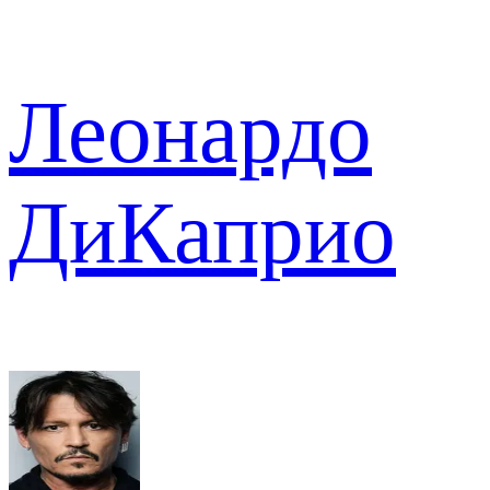
Леонардо
ДиКаприо