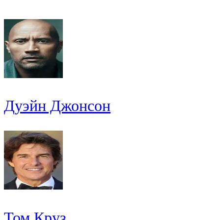
Дуэйн Джонсон
Том Круз