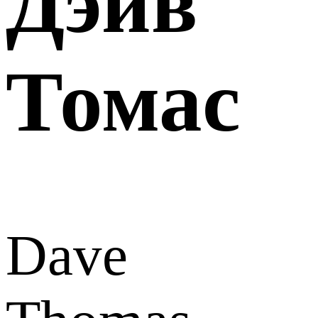
Дэйв
Томас
Dave