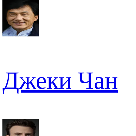
Джеки Чан