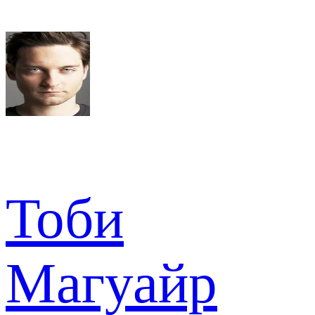
Тоби
Магуайр