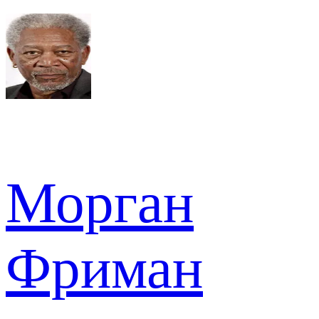
Морган
Фриман