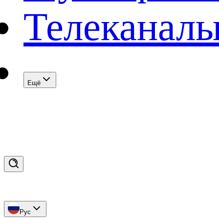
Телеканал
Eщё
Рус