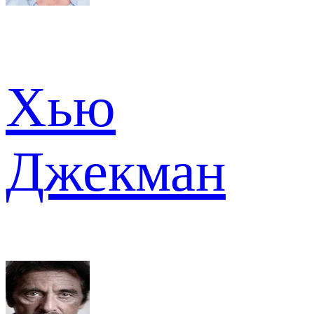
Хью
Джекман