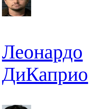
Леонардо
ДиКаприо