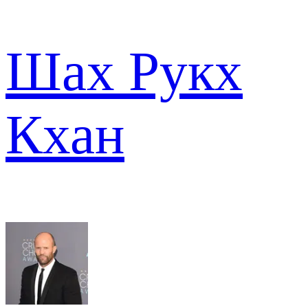
Шах Рукх
Кхан