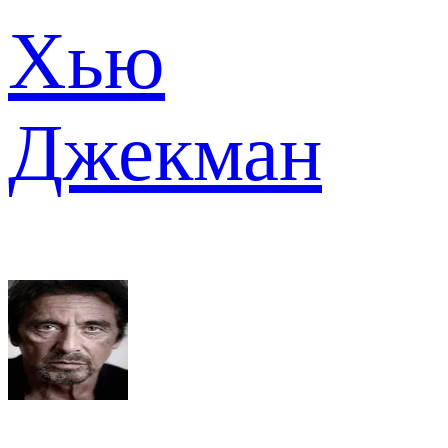
Хью
Джекман