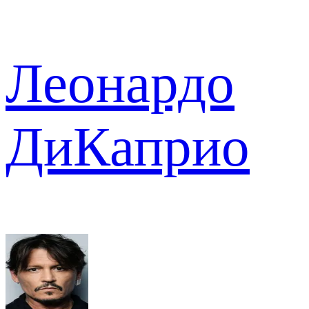
Леонардо
ДиКаприо