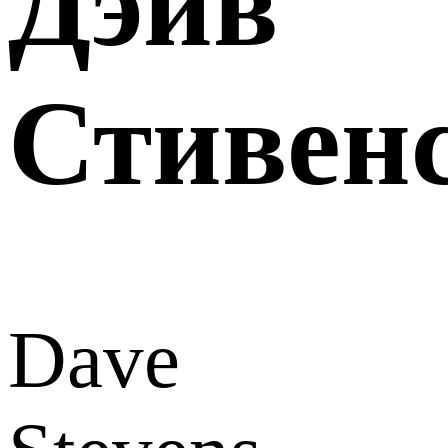
Дэйв
Стивен
Dave