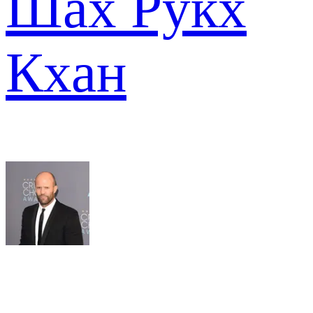
Шах Рукх
Кхан