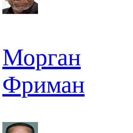
Морган
Фриман