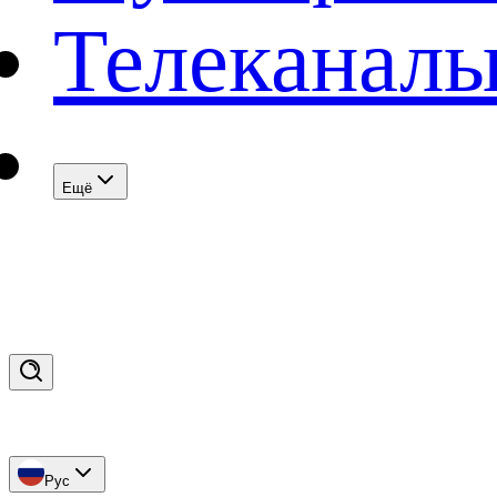
Телеканал
Eщё
Рус