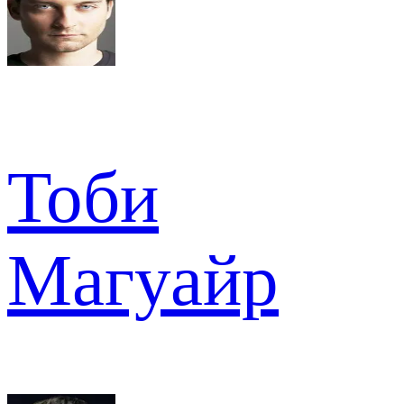
Тоби
Магуайр