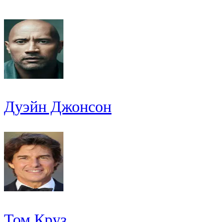
Дуэйн Джонсон
Том Круз