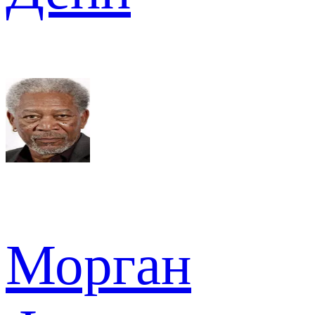
Морган