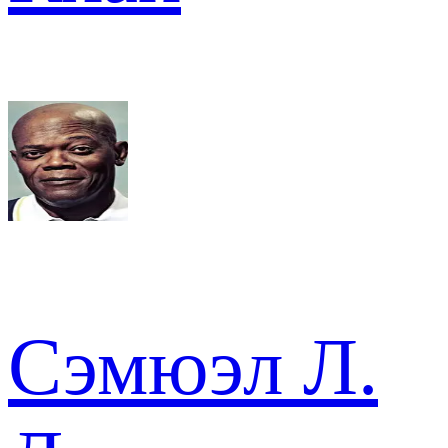
Сэмюэл Л.