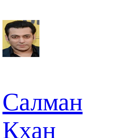
Салман
Кхан