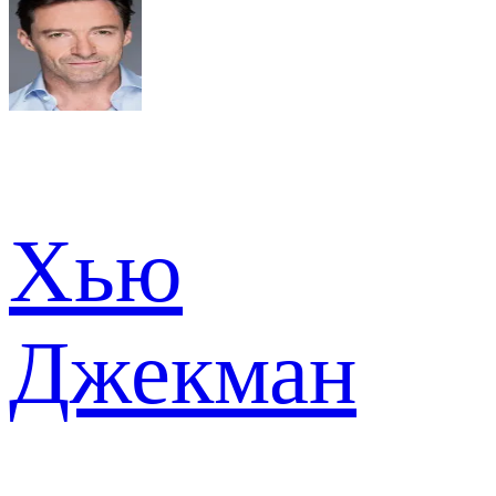
Хью
Джекман