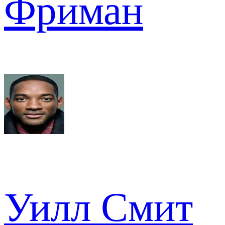
Фриман
Уилл Смит