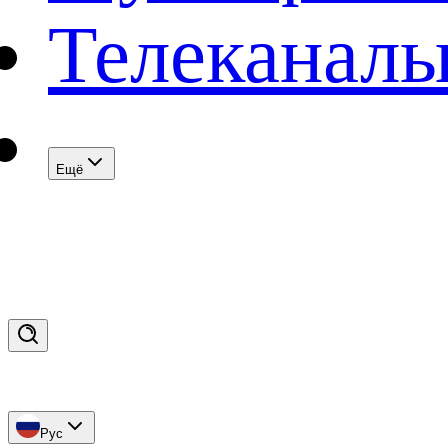
Телеканал
Eщё
Рус