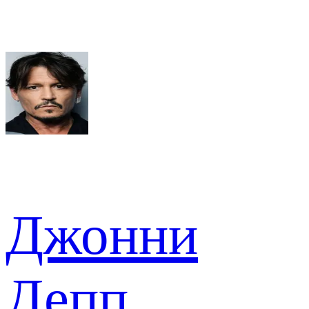
Джонни
Депп