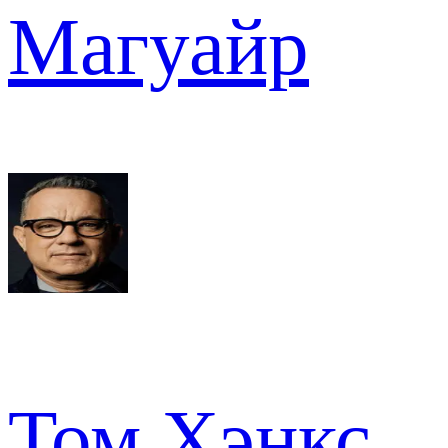
Магуайр
Том Хэнкс