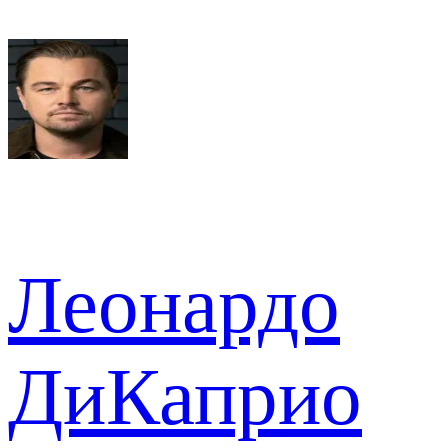
Леонардо
ДиКаприо