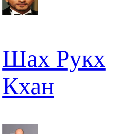
Шах Рукх
Кхан