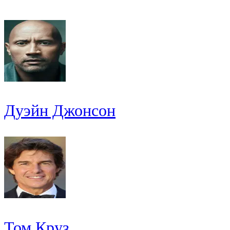
Дуэйн Джонсон
Том Круз