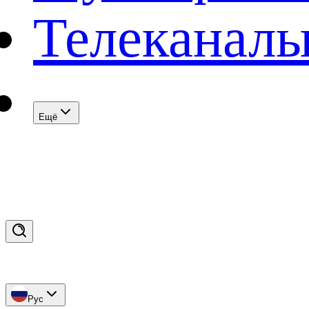
Телеканал
Eщё
Рус