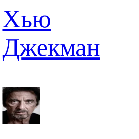
Хью
Джекман