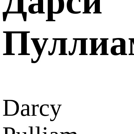
Дарси
Пуллиа
Darcy