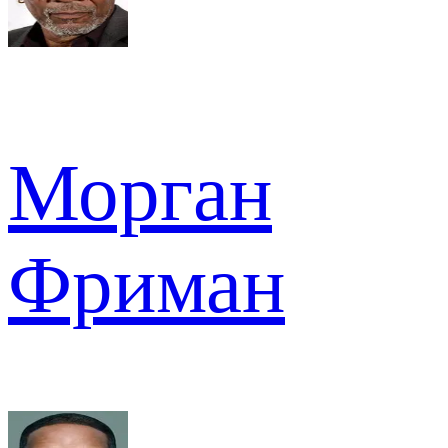
Морган
Фриман