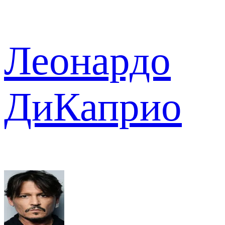
Леонардо
ДиКаприо