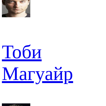
Тоби
Магуайр