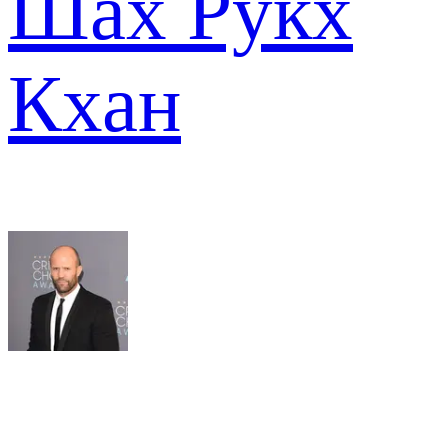
Шах Рукх
Кхан