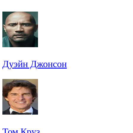
Дуэйн Джонсон
Том Круз