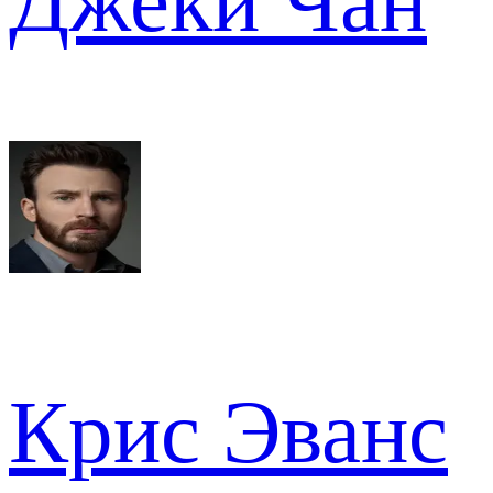
Джеки Чан
Крис Эванс