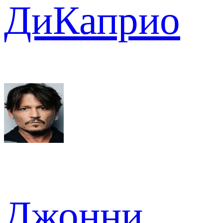
ДиКаприо
Джонни