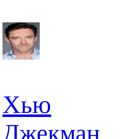
Хью
Джекман