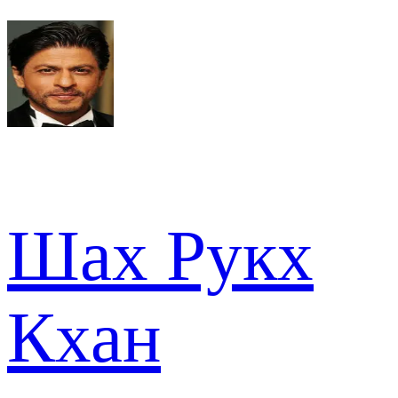
Шах Рукх
Кхан