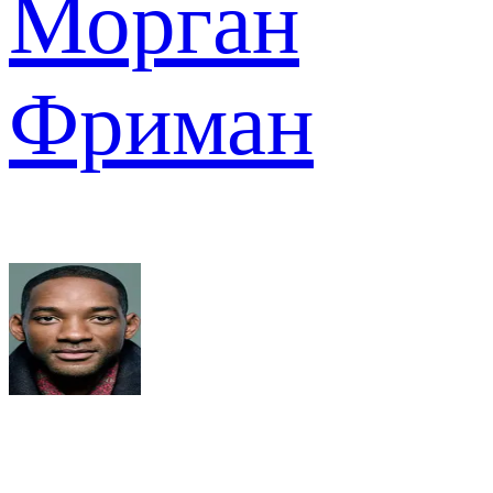
Морган
Фриман