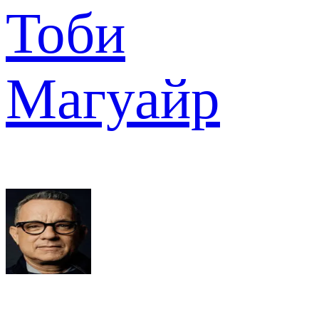
Тоби
Магуайр