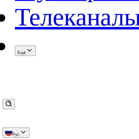
Телеканал
Eщё
Рус