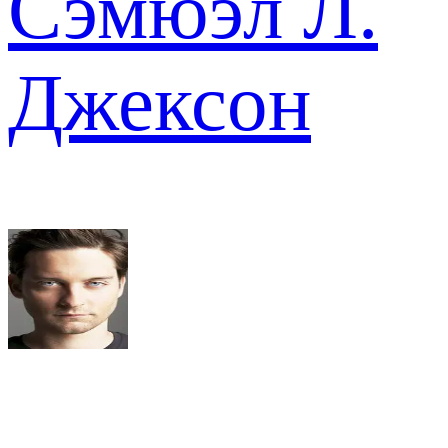
Сэмюэл Л.
Джексон