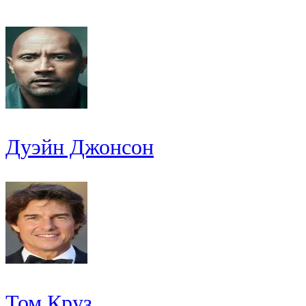
Дуэйн Джонсон
Том Круз