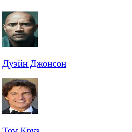
Дуэйн Джонсон
Том Круз