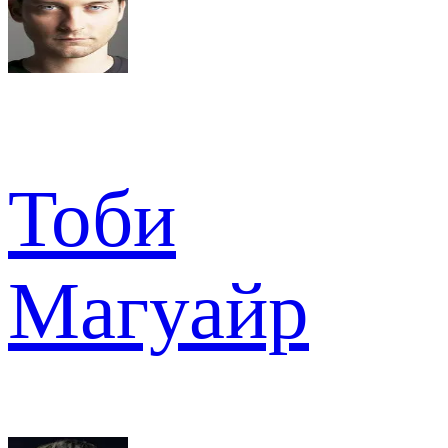
Тоби
Магуайр