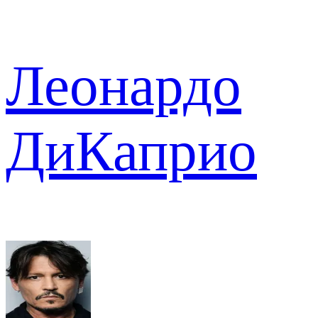
Леонардо
ДиКаприо