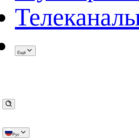
Телеканал
Eщё
Рус