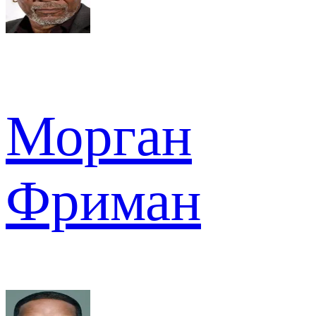
Морган
Фриман