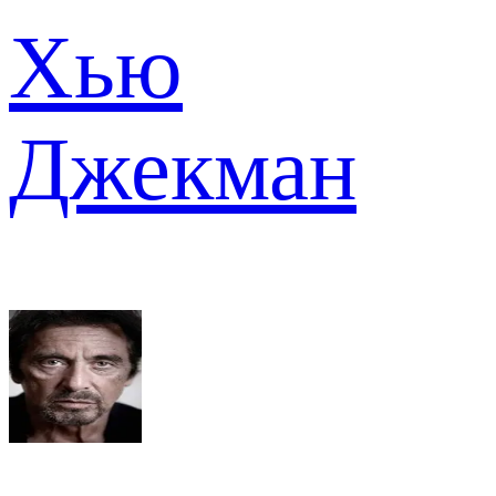
Хью
Джекман