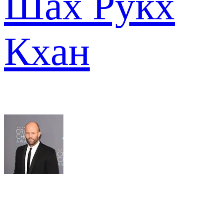
Шах Рукх
Кхан