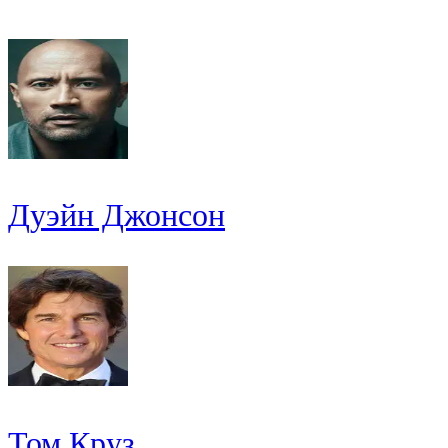
Дуэйн Джонсон
Том Круз