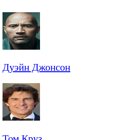
Дуэйн Джонсон
Том Круз