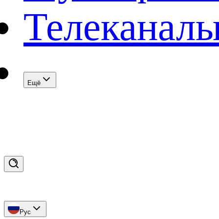
Телеканал
Eщё
Рус