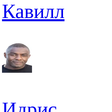
Кавилл
Идрис