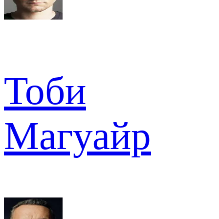
Тоби
Магуайр