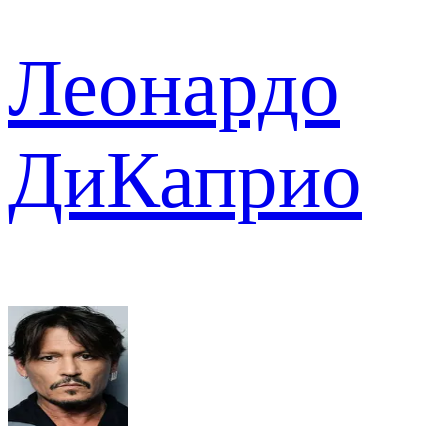
Леонардо
ДиКаприо