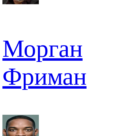
Морган
Фриман