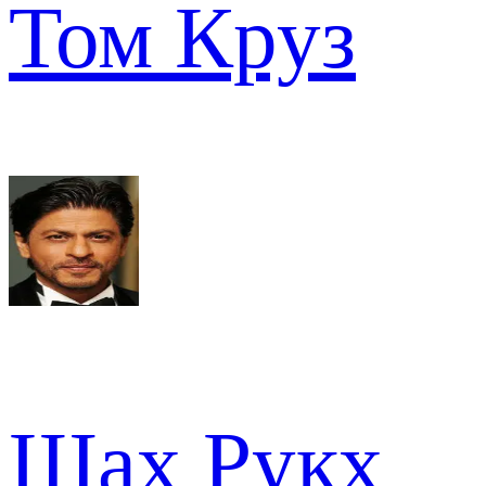
Том Круз
Шах Рукх