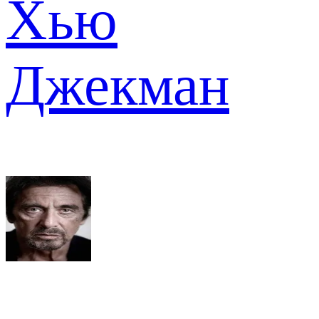
Хью
Джекман