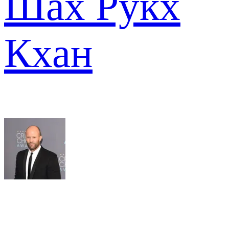
Шах Рукх
Кхан