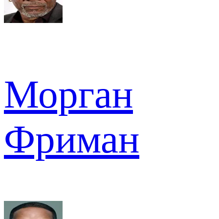
Морган
Фриман