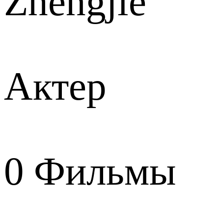
Zhengjie
Актер
0
Фильмы