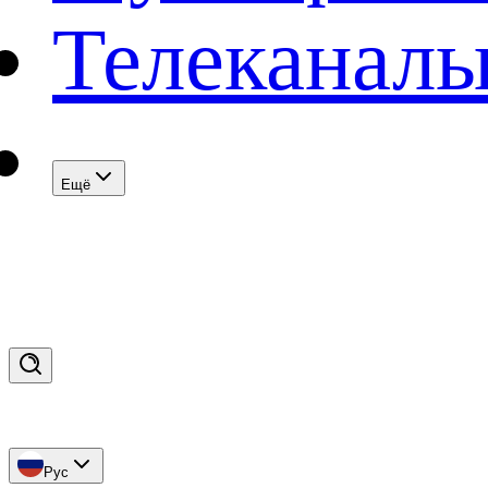
Телеканал
Eщё
Рус