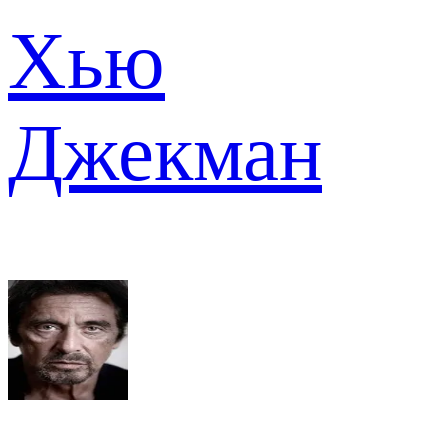
Хью
Джекман