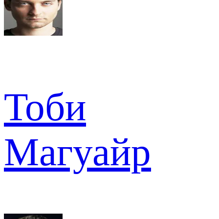
Тоби
Магуайр