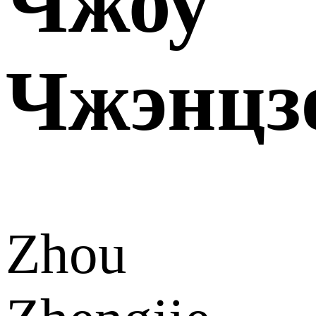
Чжоу
Чжэнцз
Zhou