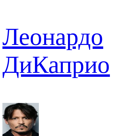
Леонардо
ДиКаприо