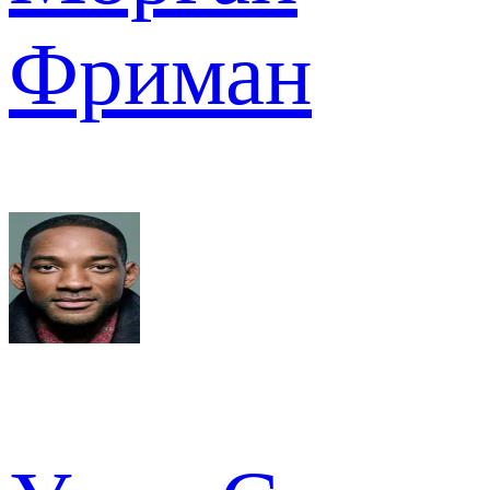
Фриман