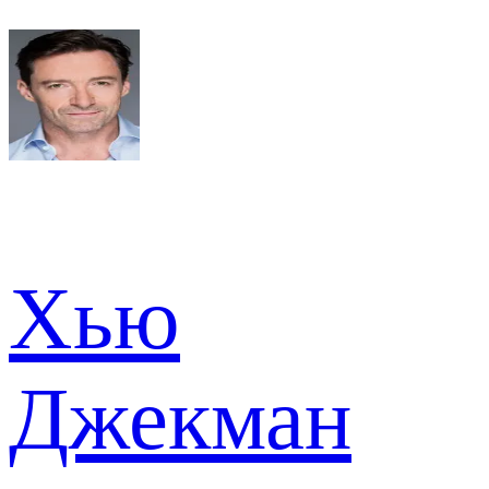
Хью
Джекман