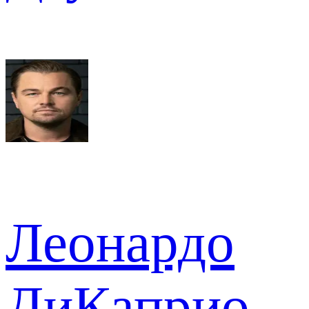
Леонардо
ДиКаприо