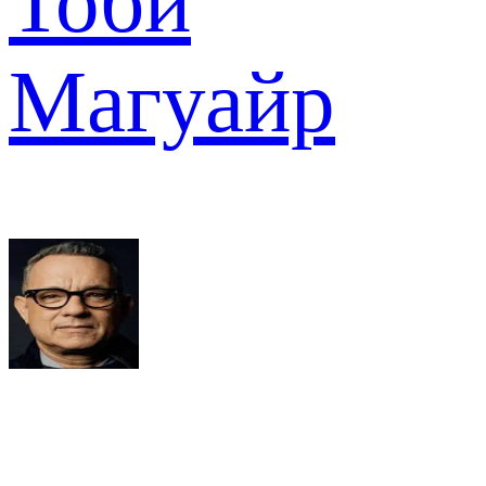
Тоби
Магуайр