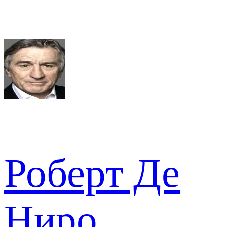
Роберт Де
Ниро