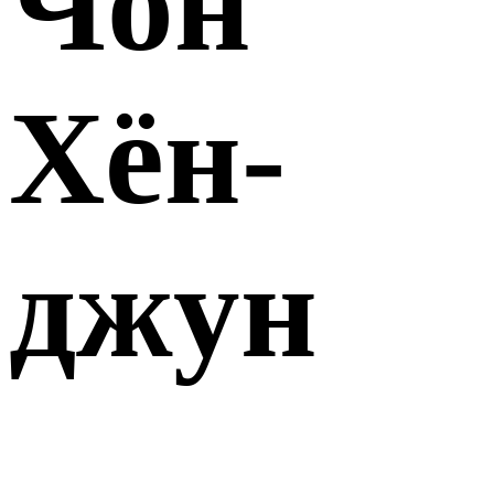
Чон
Хён-
джун