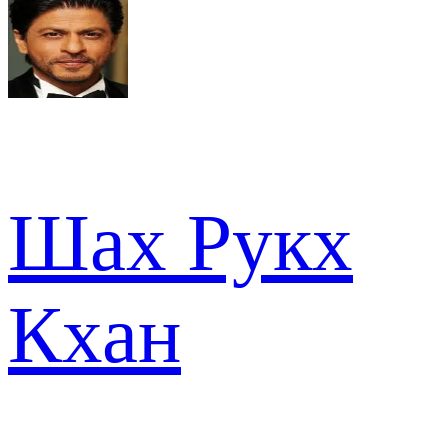
Шах Рукх
Кхан