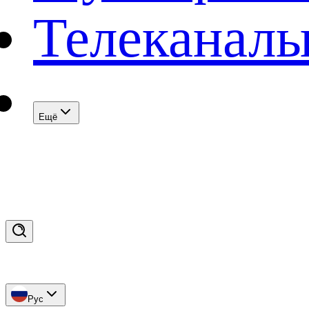
Телеканал
Eщё
Рус