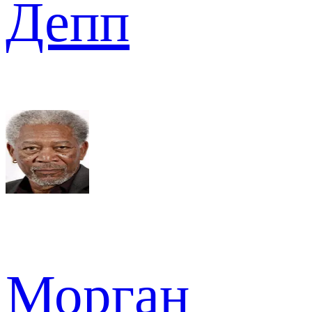
Депп
Морган