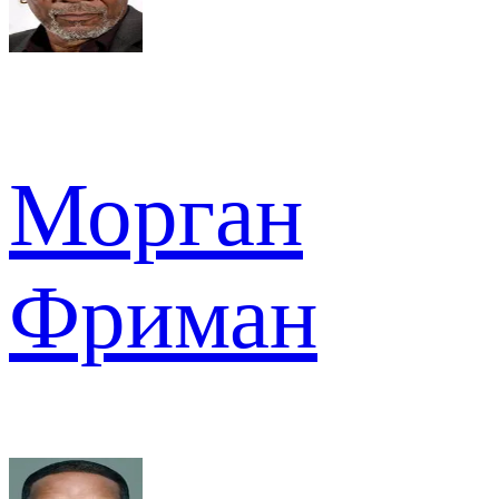
Морган
Фриман