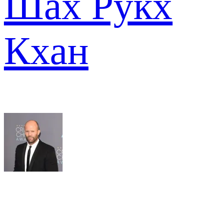
Шах Рукх
Кхан