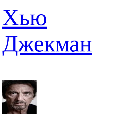
Хью
Джекман