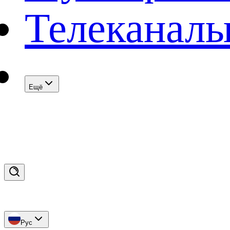
Телеканал
Eщё
Рус