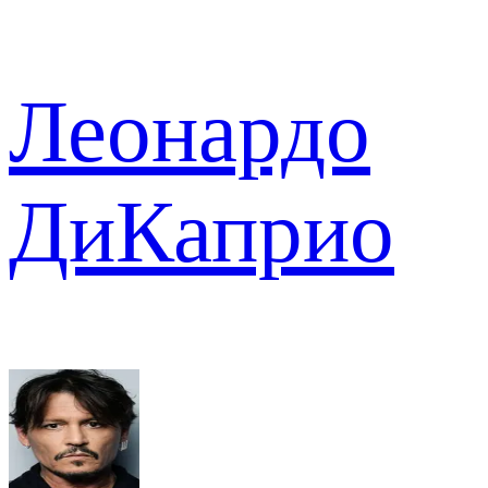
Леонардо
ДиКаприо