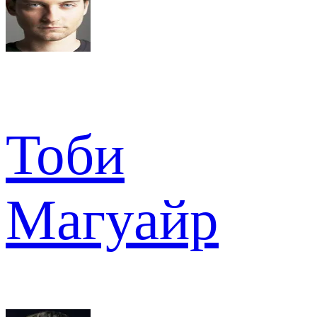
Тоби
Магуайр