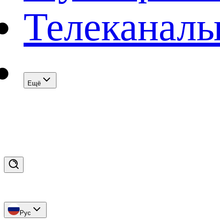
Телеканал
Eщё
Рус