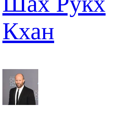
Шах Рукх
Кхан