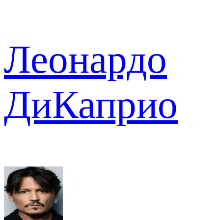
Леонардо
ДиКаприо