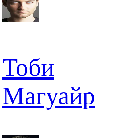
Тоби
Магуайр