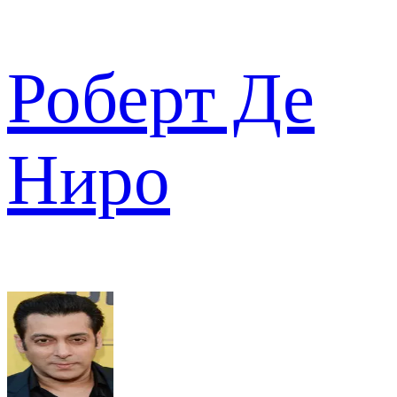
Роберт Де
Ниро