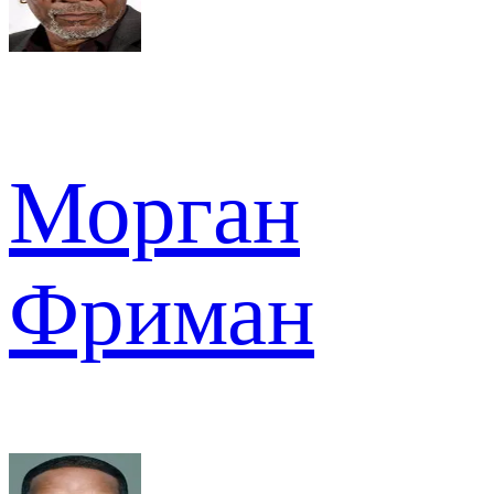
Морган
Фриман