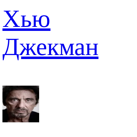
Хью
Джекман