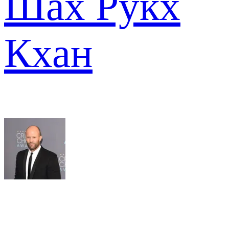
Шах Рукх
Кхан