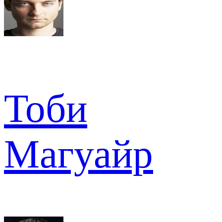
Тоби
Магуайр