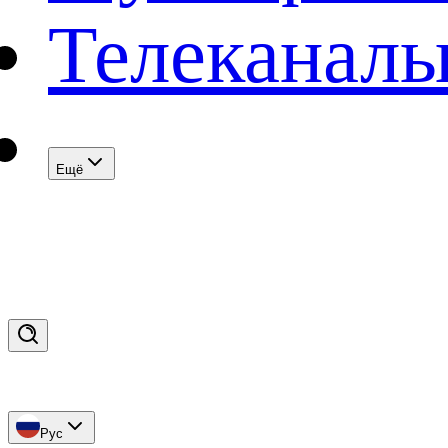
Телеканал
Eщё
Рус