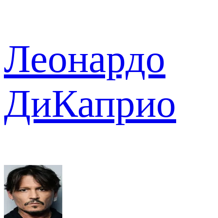
Леонардо
ДиКаприо