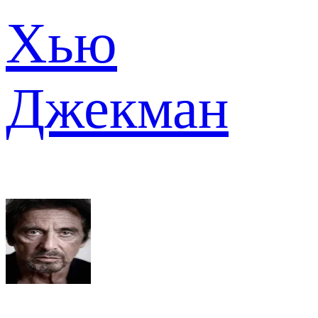
Хью
Джекман