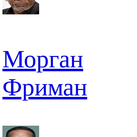
Морган
Фриман