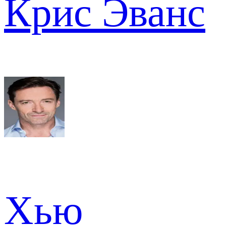
Крис Эванс
Хью