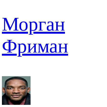
Морган
Фриман