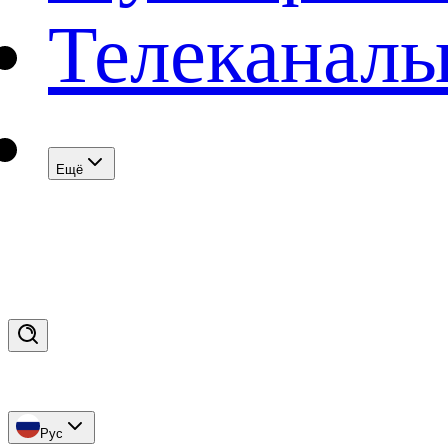
Телеканал
Eщё
Рус