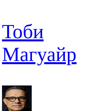
Тоби
Магуайр