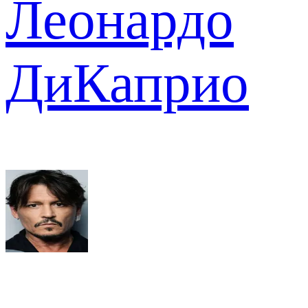
Леонардо
ДиКаприо