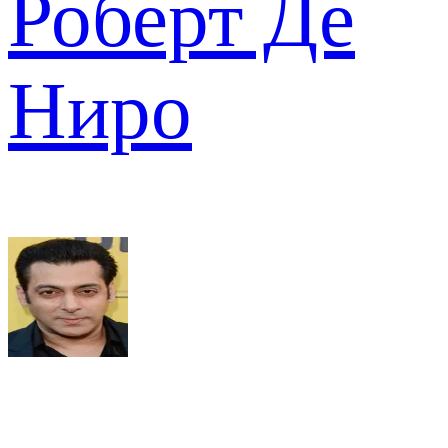
Роберт Де
Ниро