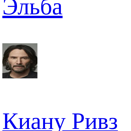
Эльба
Киану Ривз