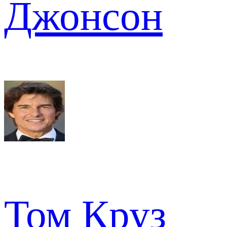
Джонсон
Том Круз