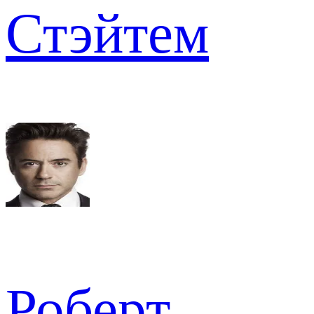
Стэйтем
Роберт