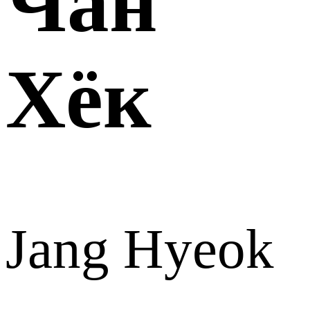
Чан
Хёк
Jang Hyeok