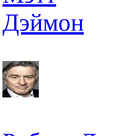
Дэймон