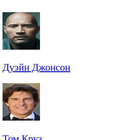
Дуэйн Джонсон
Том Круз