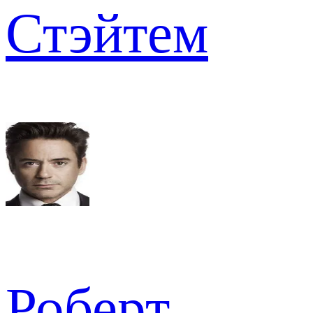
Стэйтем
Роберт