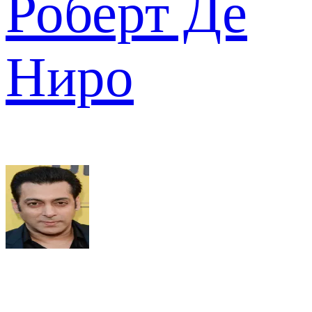
Роберт Де
Ниро