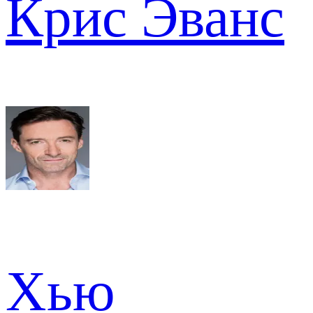
Крис Эванс
Хью