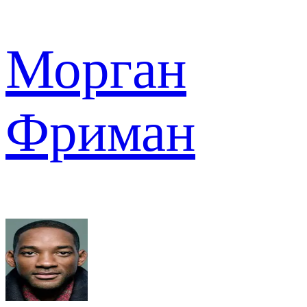
Морган
Фриман