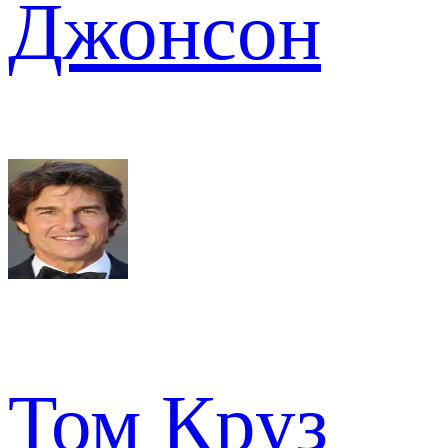
Джонсон
Том Круз