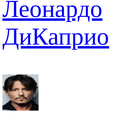
Леонардо
ДиКаприо