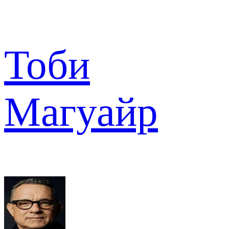
Тоби
Магуайр