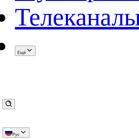
Телеканал
Eщё
Рус