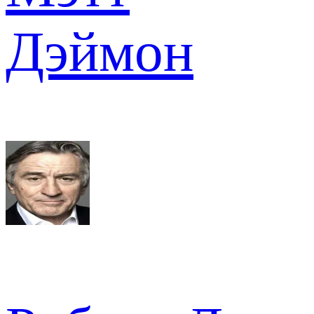
Дэймон