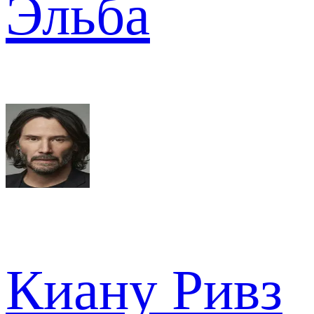
Эльба
Киану Ривз