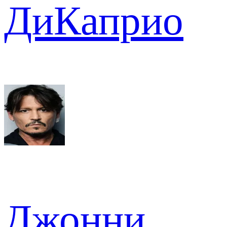
ДиКаприо
Джонни