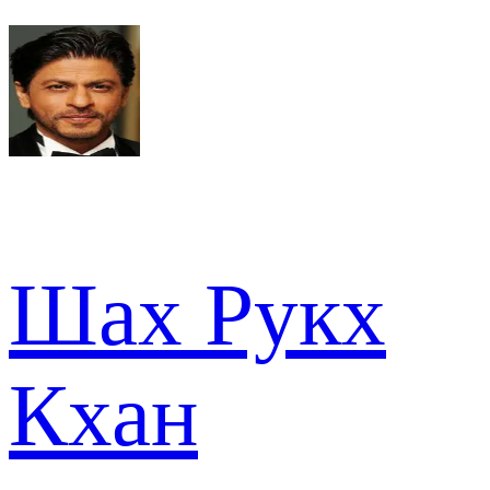
Шах Рукх
Кхан