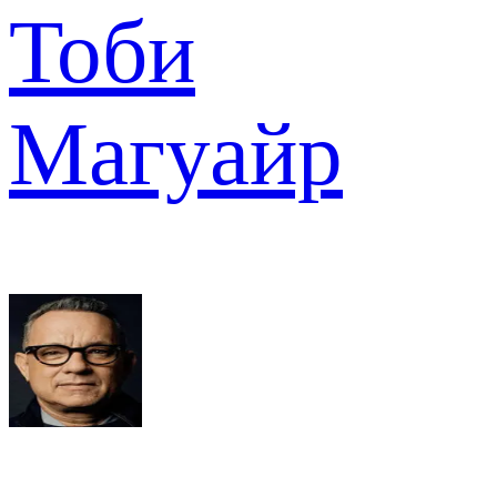
Тоби
Магуайр