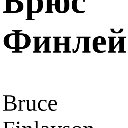
Брюс
Финлей
Bruce