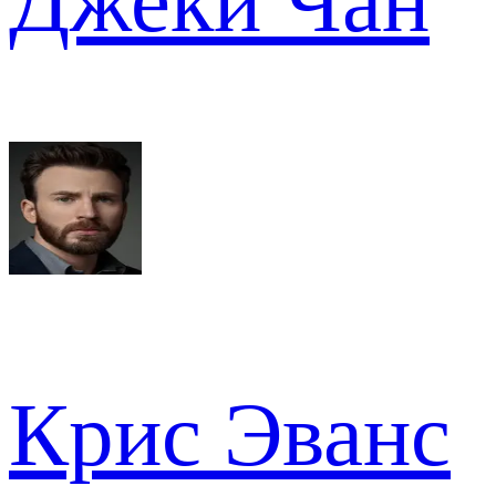
Джеки Чан
Крис Эванс