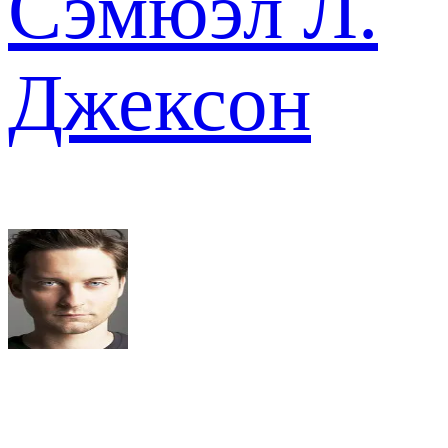
Сэмюэл Л.
Джексон