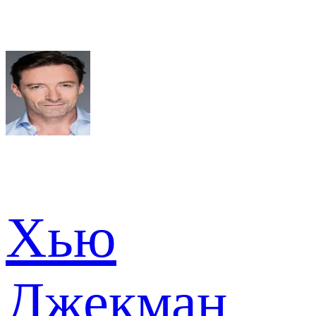
Хью
Джекман