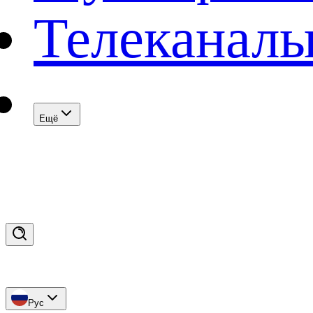
Телеканал
Eщё
Рус