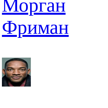
Морган
Фриман