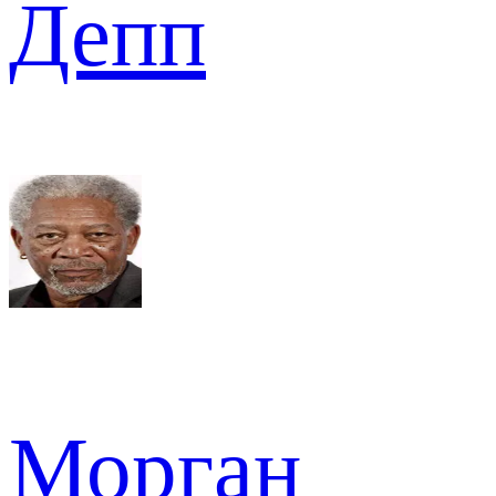
Депп
Морган