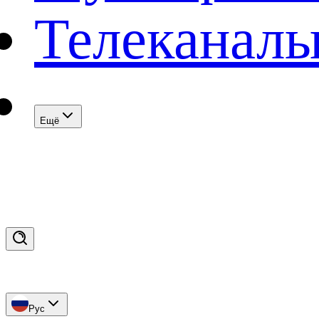
Телеканал
Eщё
Рус