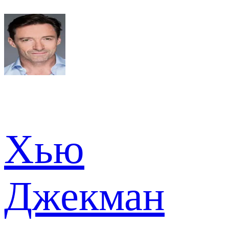
Хью
Джекман