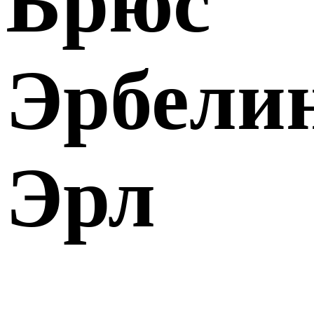
Брюс
Эрбели
Эрл