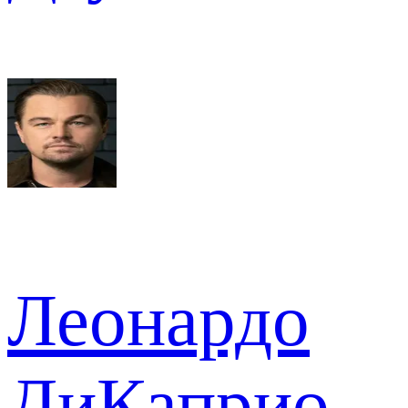
Леонардо
ДиКаприо