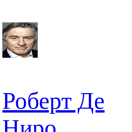
Роберт Де
Ниро