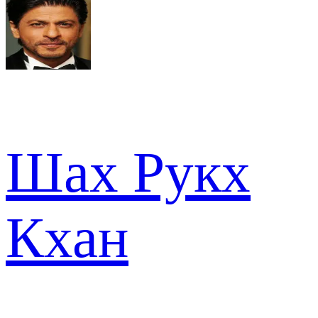
Шах Рукх
Кхан