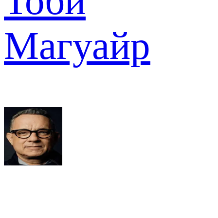
Тоби
Магуайр