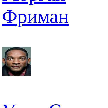
Фриман