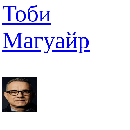
Тоби
Магуайр