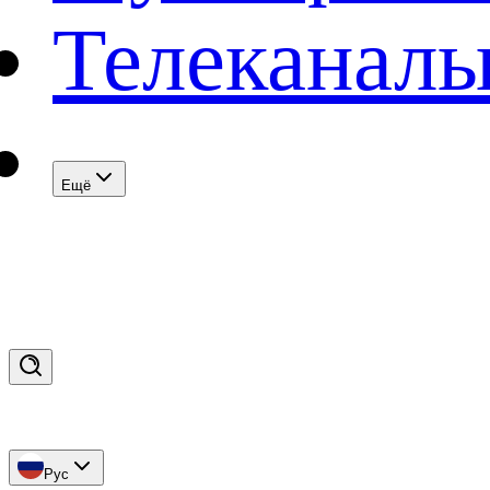
Телеканал
Eщё
Рус