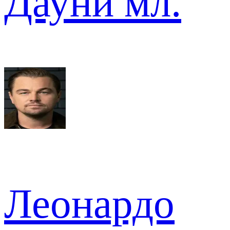
Дауни мл.
Леонардо