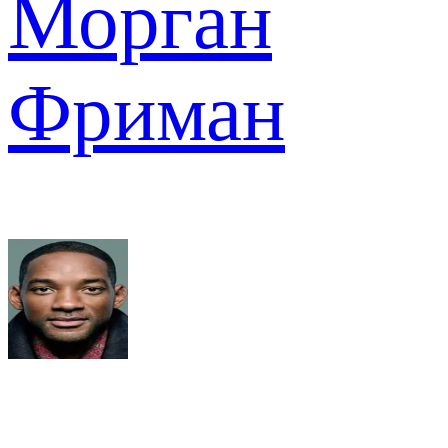
Морган
Фриман