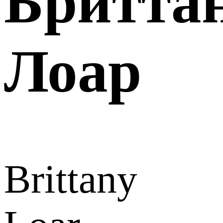
Бритта
Лоар
Brittany