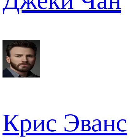
Джеки Чан
Крис Эванс