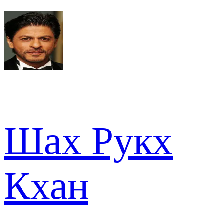
Шах Рукх
Кхан