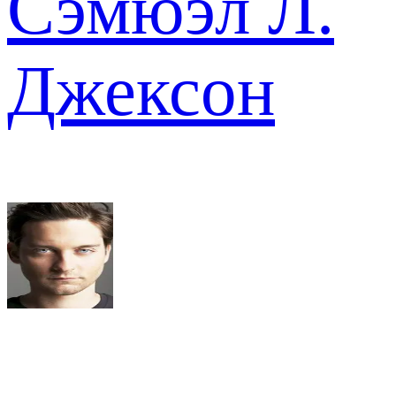
Сэмюэл Л.
Джексон