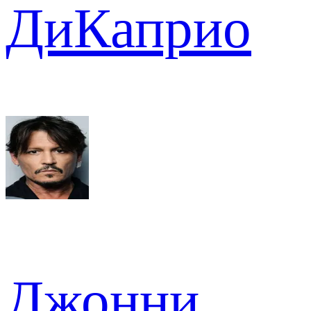
ДиКаприо
Джонни