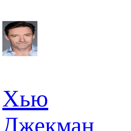
Хью
Джекман