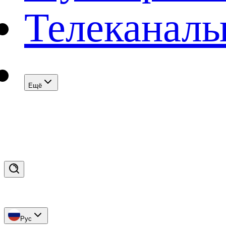
Телеканал
Eщё
Рус