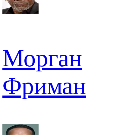
Морган
Фриман