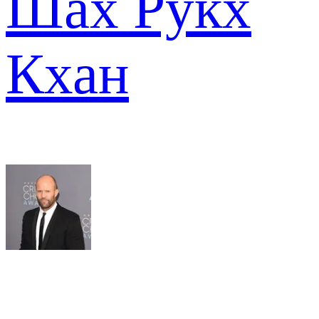
Шах Рукх
Кхан