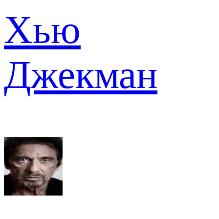
Хью
Джекман