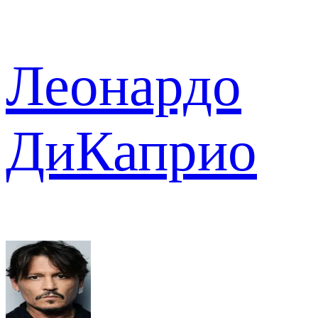
Леонардо
ДиКаприо