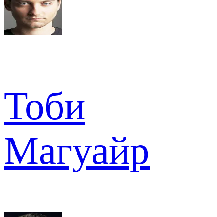
Тоби
Магуайр