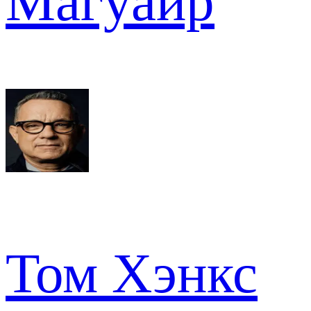
Магуайр
Том Хэнкс