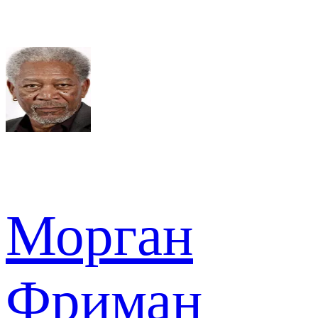
Морган
Фриман