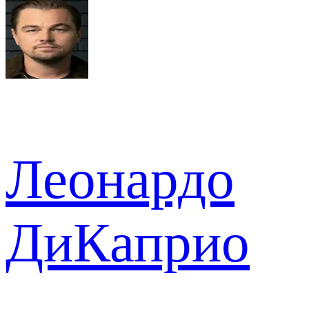
Леонардо
ДиКаприо