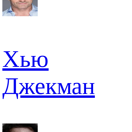
Хью
Джекман