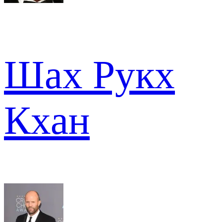
Шах Рукх
Кхан