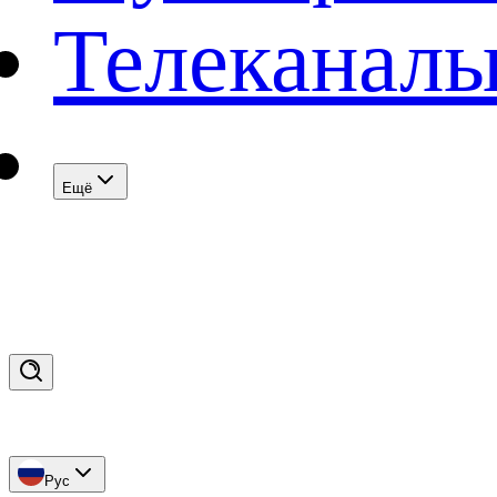
Телеканал
Eщё
Рус