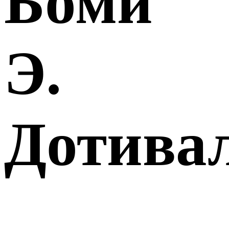
Боми
Э.
Дотива