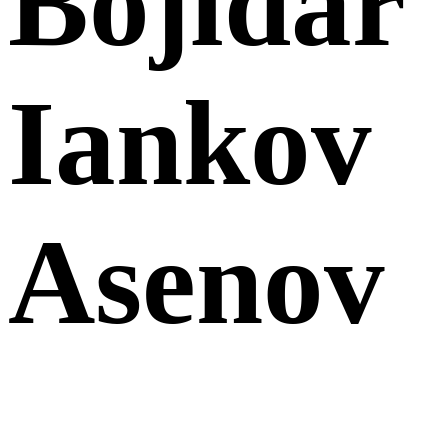
Bojidar
Iankov
Asenov