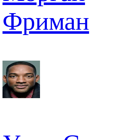
Фриман