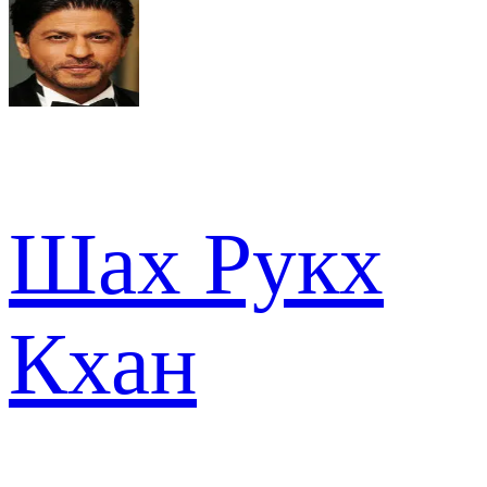
Шах Рукх
Кхан