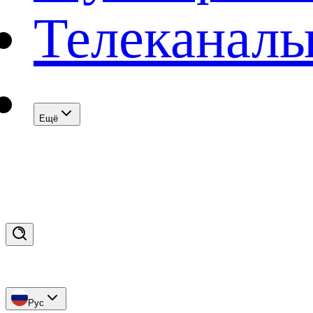
Телеканал
Eщё
Рус