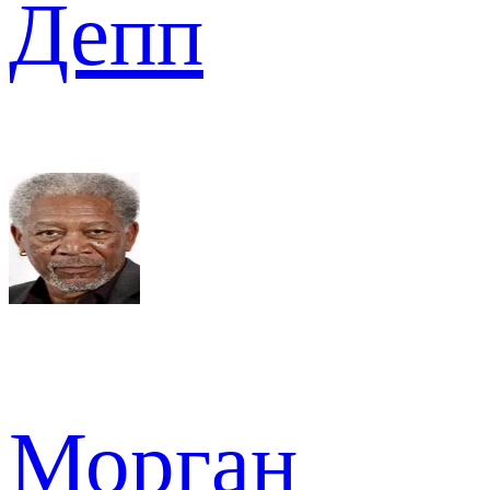
Депп
Морган