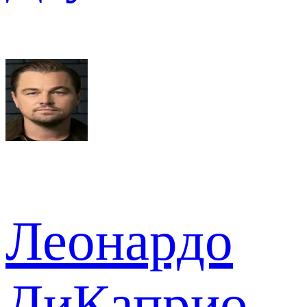
Леонардо
ДиКаприо