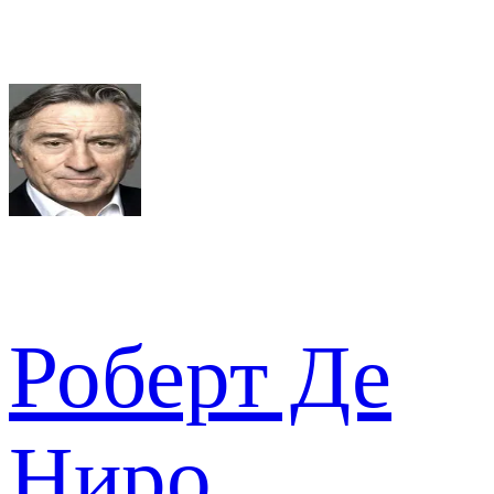
Роберт Де
Ниро