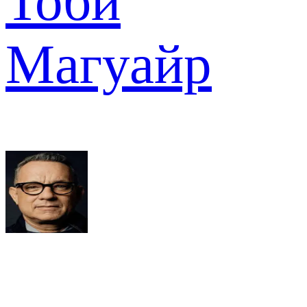
Тоби
Магуайр