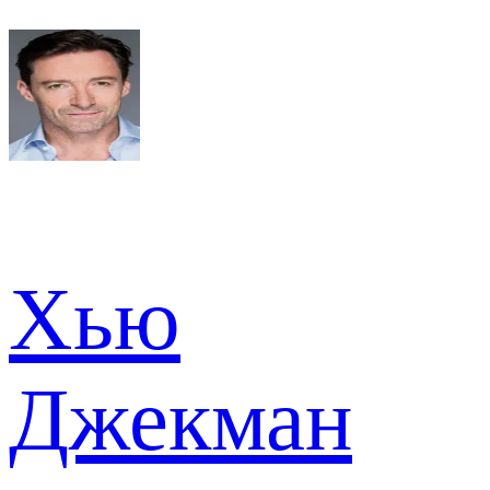
Хью
Джекман