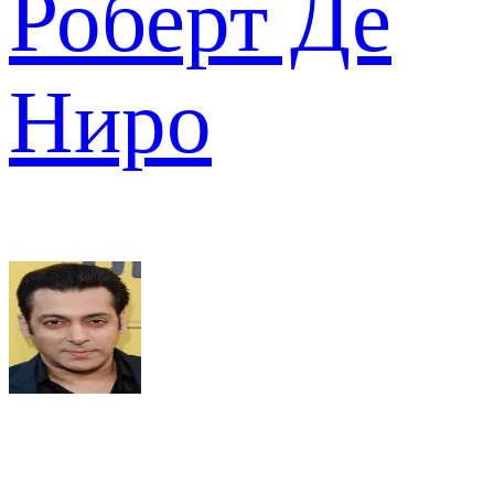
Роберт Де
Ниро