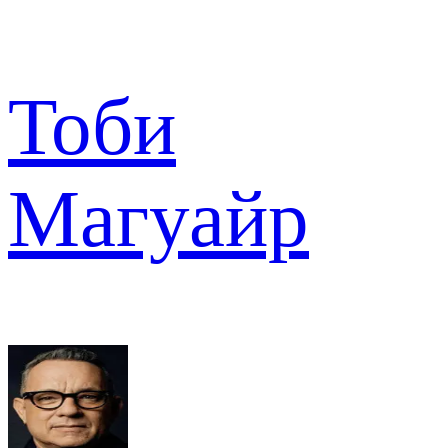
Тоби
Магуайр