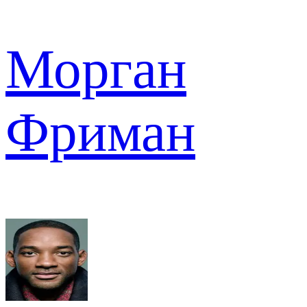
Морган
Фриман