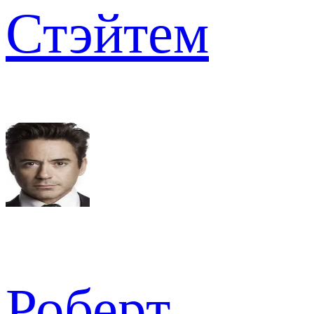
Стэйтем
Роберт