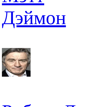
Дэймон