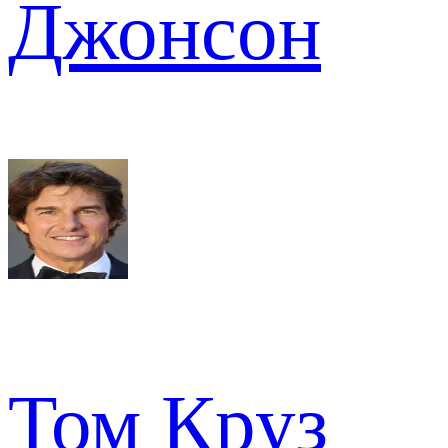
Джонсон
Том Круз