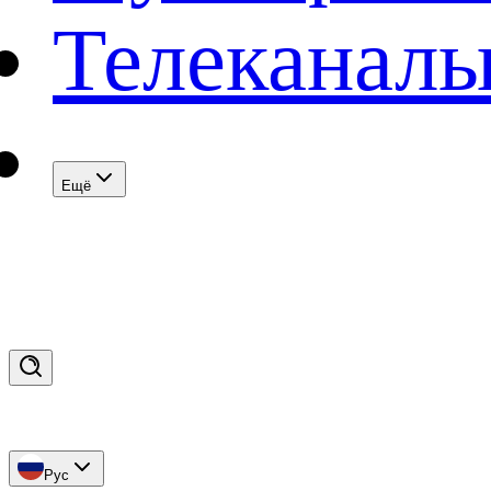
Телеканал
Eщё
Рус