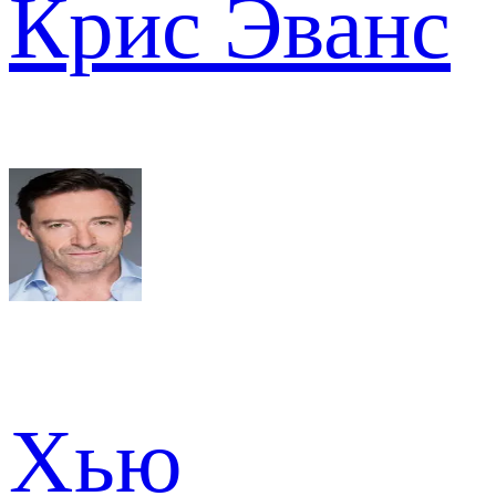
Крис Эванс
Хью