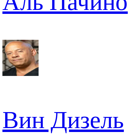
Аль Пачино
Вин Дизель