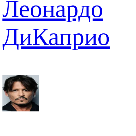
Леонардо
ДиКаприо