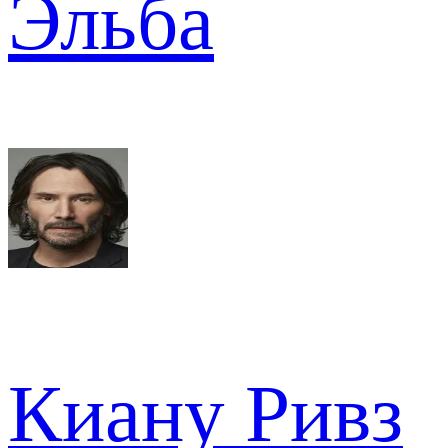
Эльба
Киану Ривз