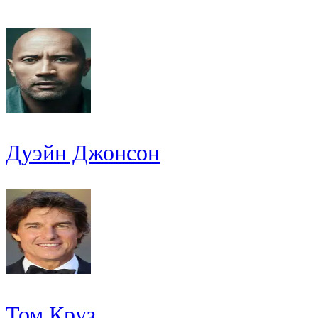
Дуэйн Джонсон
Том Круз