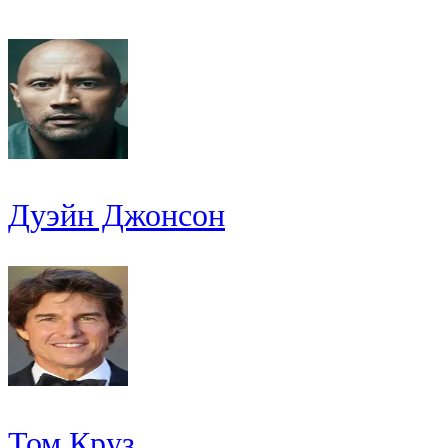
Дуэйн Джонсон
Том Круз