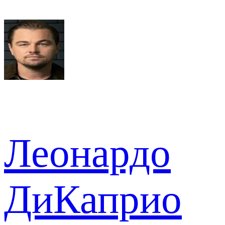
Леонардо
ДиКаприо