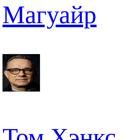
Магуайр
Том Хэнкс