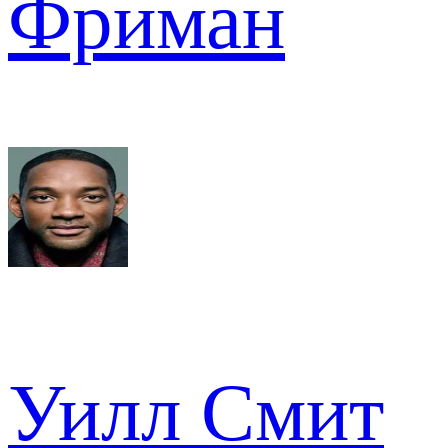
Фриман
Уилл Смит