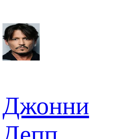
Джонни
Депп