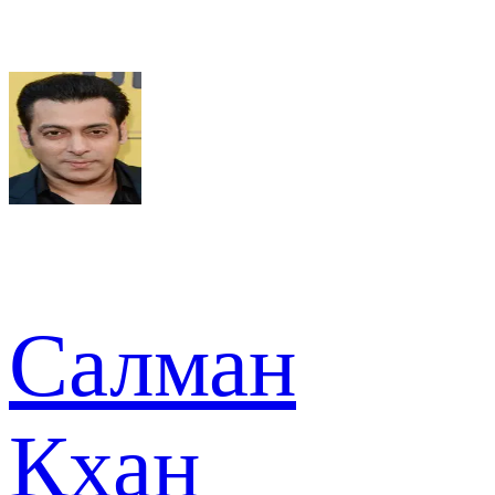
Салман
Кхан