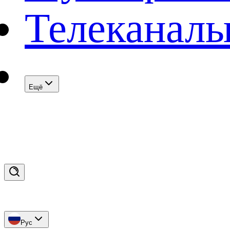
Телеканал
Eщё
Рус