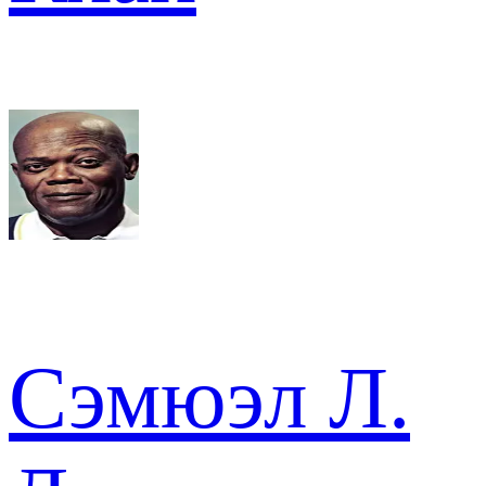
Сэмюэл Л.