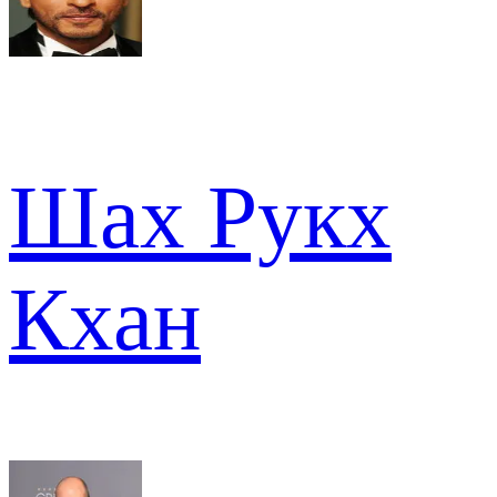
Шах Рукх
Кхан