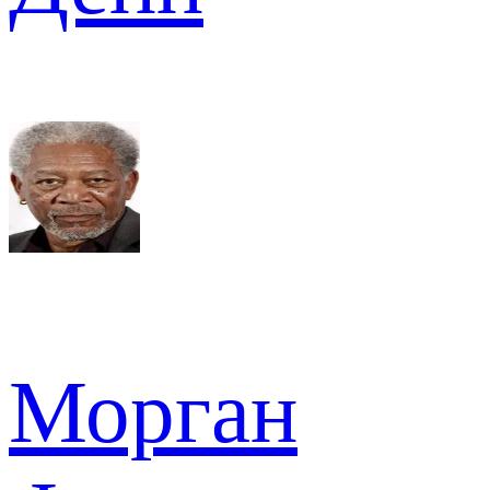
Морган