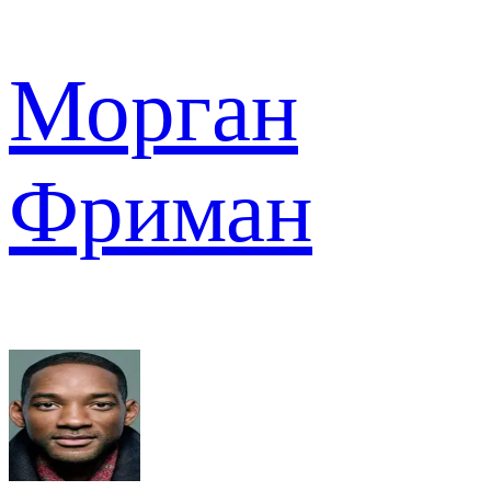
Морган
Фриман