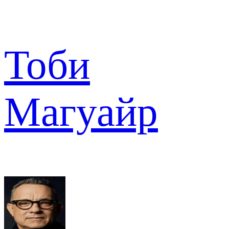
Тоби
Магуайр