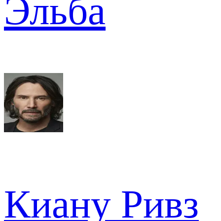
Эльба
Киану Ривз