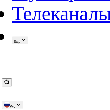
Телеканал
Eщё
Рус