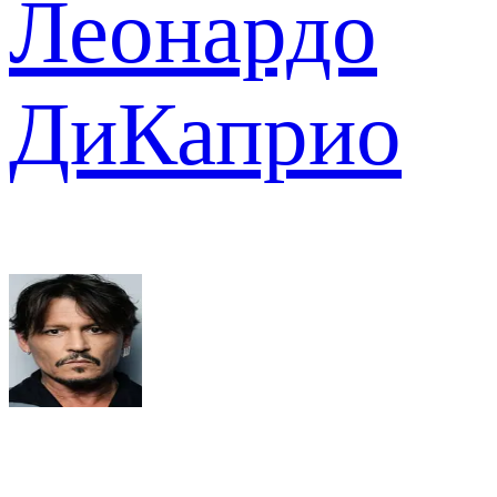
Леонардо
ДиКаприо