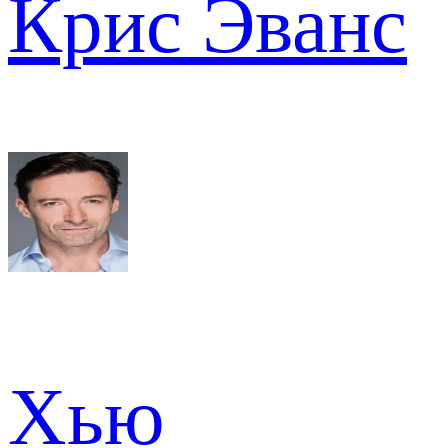
Крис Эванс
Хью