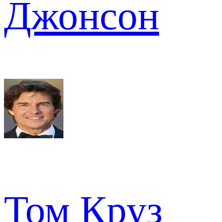
Джонсон
Том Круз