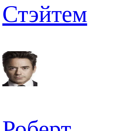
Стэйтем
Роберт