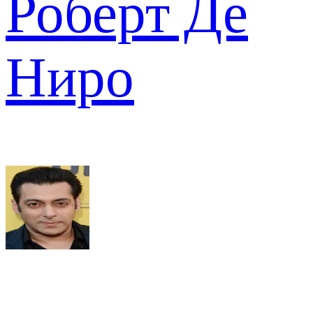
Роберт Де
Ниро