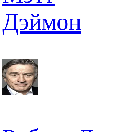
Дэймон