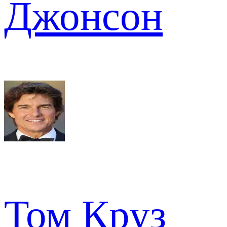
Джонсон
Том Круз