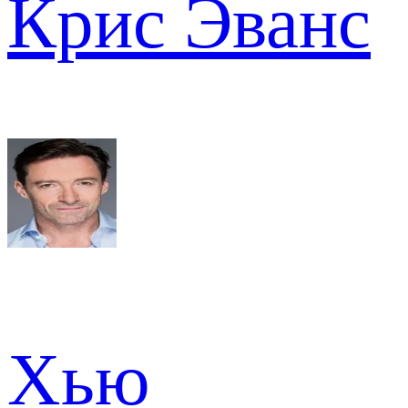
Крис Эванс
Хью