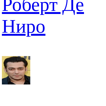
Роберт Де
Ниро