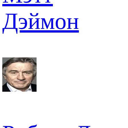
Дэймон