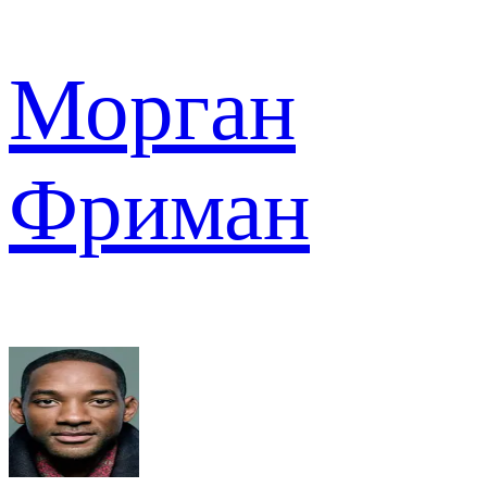
Морган
Фриман