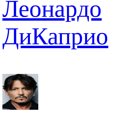
Леонардо
ДиКаприо