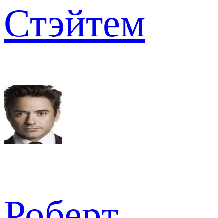
Стэйтем
Роберт