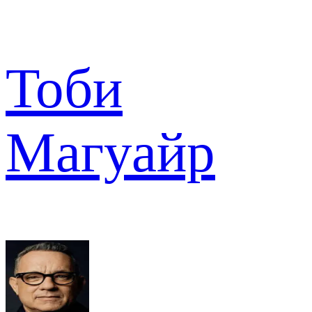
Тоби
Магуайр