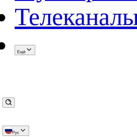
Телеканал
Eщё
Рус