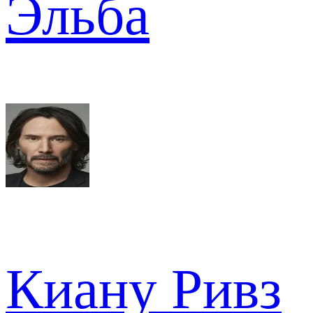
Эльба
Киану Ривз