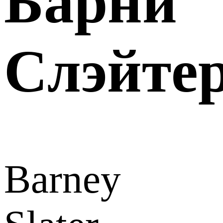
Барни
Слэйте
Barney