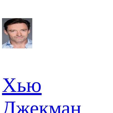
Хью
Джекман