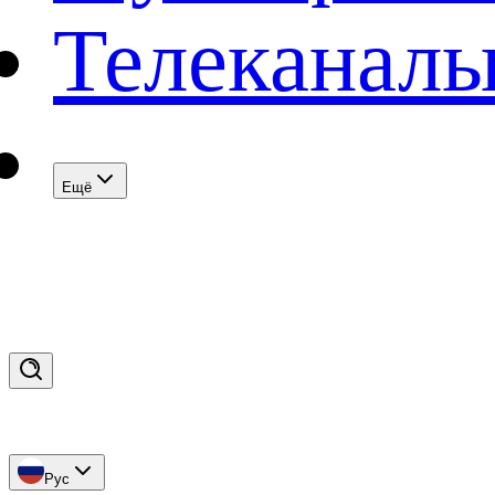
Телеканал
Eщё
Рус