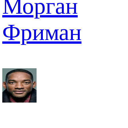
Морган
Фриман