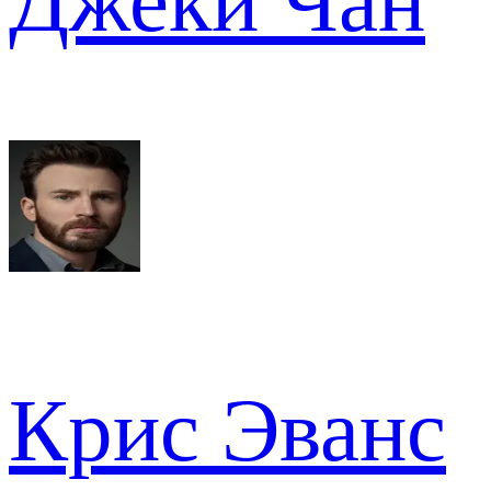
Джеки Чан
Крис Эванс