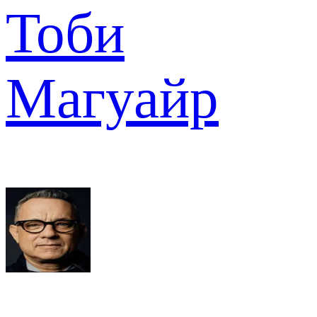
Тоби
Магуайр