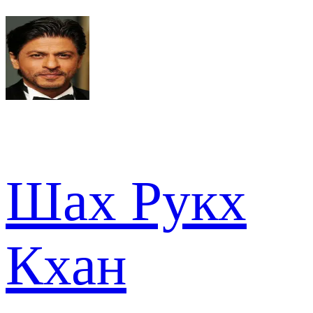
Шах Рукх
Кхан