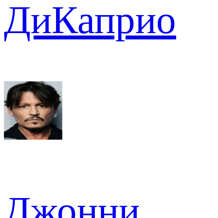
ДиКаприо
Джонни