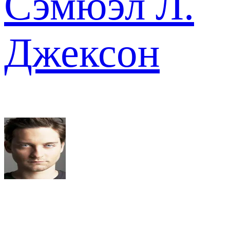
Сэмюэл Л.
Джексон