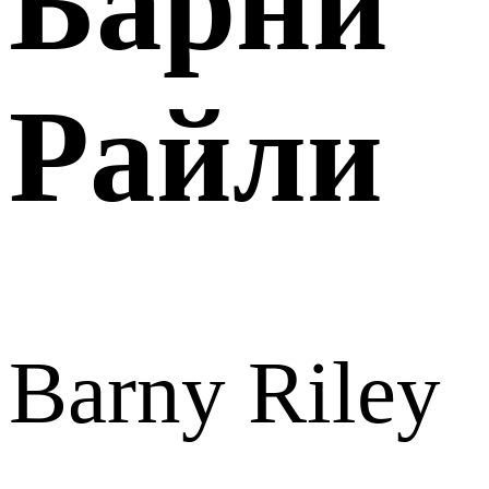
Барни
Райли
Barny Riley