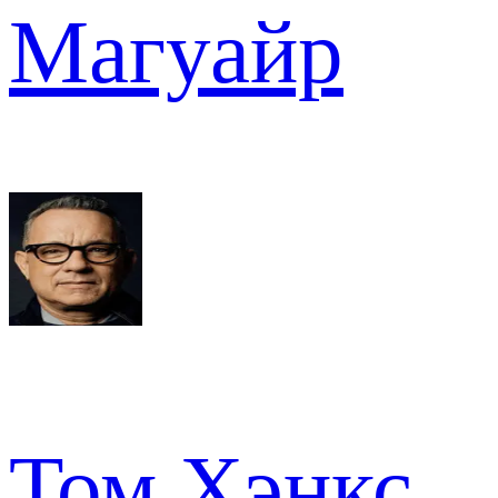
Магуайр
Том Хэнкс