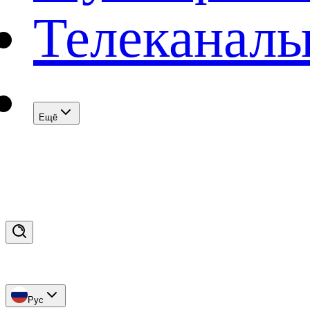
Телеканал
Eщё
Рус