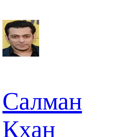
Салман
Кхан