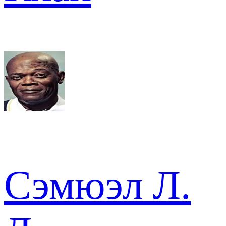
Сэмюэл Л.