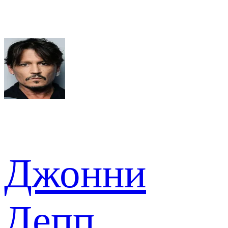
Джонни
Депп