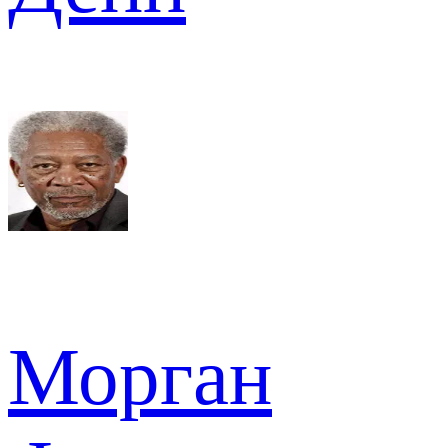
Морган