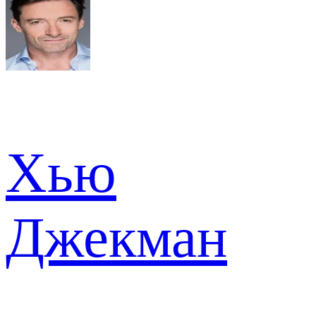
Хью
Джекман