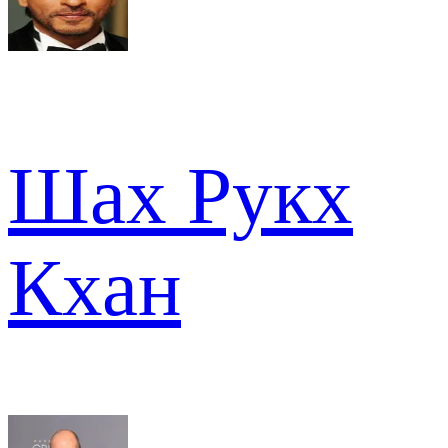
Шах Рукх
Кхан