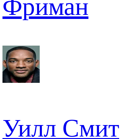
Фриман
Уилл Смит