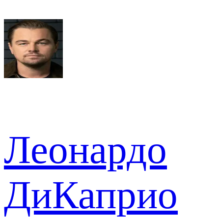
Леонардо
ДиКаприо