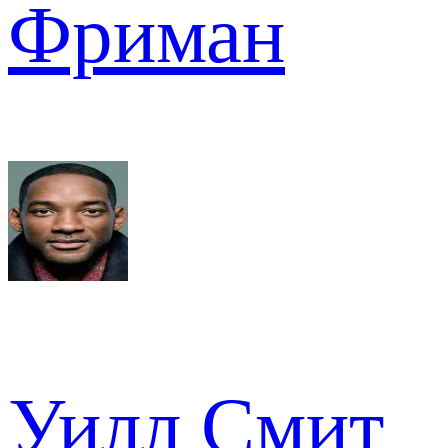
Фриман
Уилл Смит