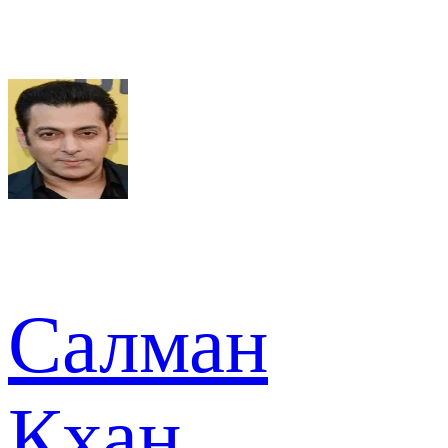
Салман
Кхан