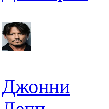
Джонни
Депп