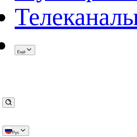
Телеканал
Eщё
Рус