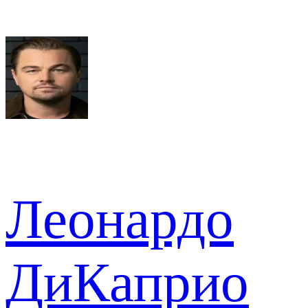
Леонардо
ДиКаприо