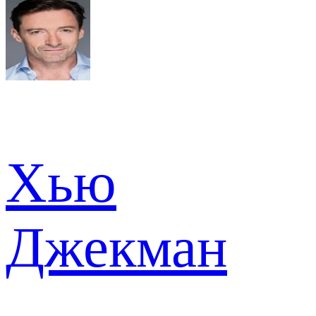
Хью
Джекман