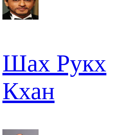
Шах Рукх
Кхан