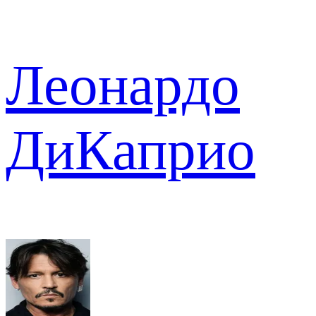
Леонардо
ДиКаприо