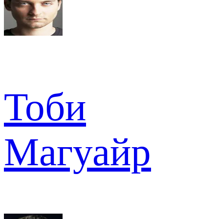
Тоби
Магуайр