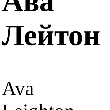
Ава
Лейтон
Ava