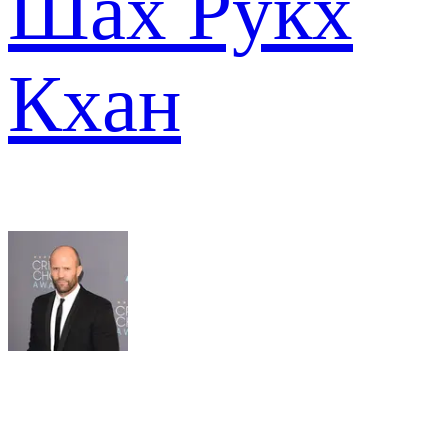
Шах Рукх
Кхан