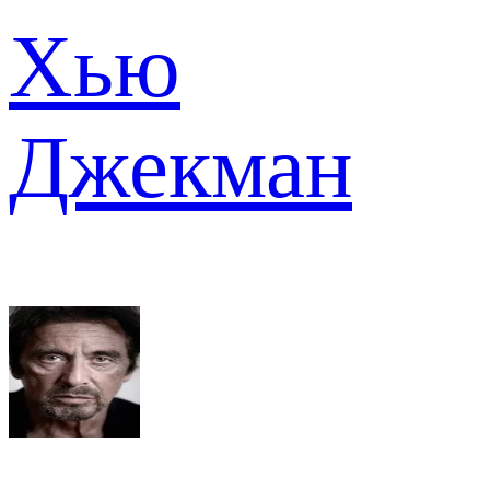
Хью
Джекман