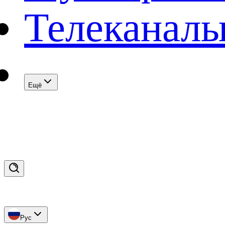
Телеканал
Eщё
Рус