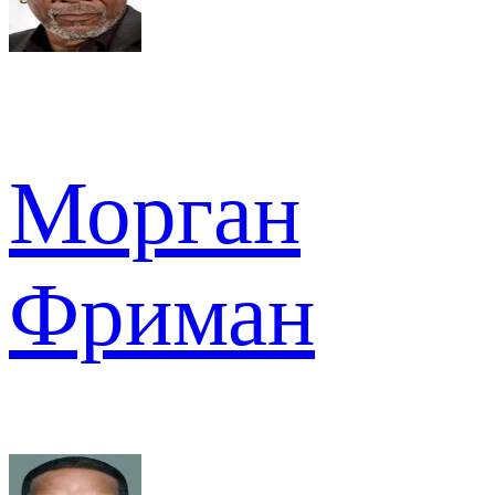
Морган
Фриман