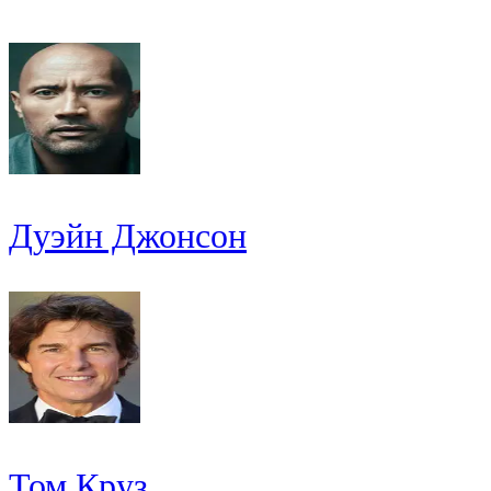
Дуэйн Джонсон
Том Круз