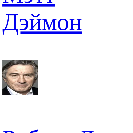
Дэймон