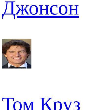
Джонсон
Том Круз