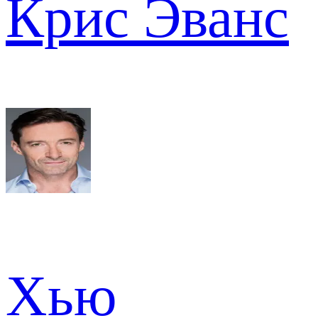
Крис Эванс
Хью