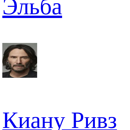
Эльба
Киану Ривз