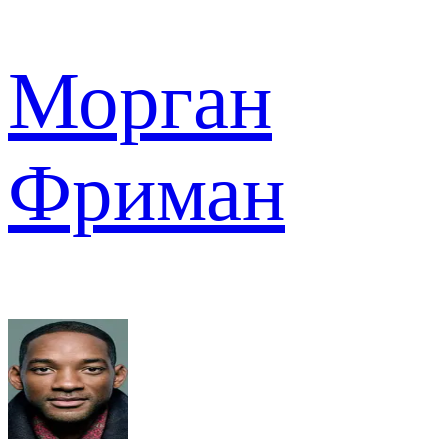
Морган
Фриман