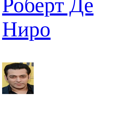
Роберт Де
Ниро