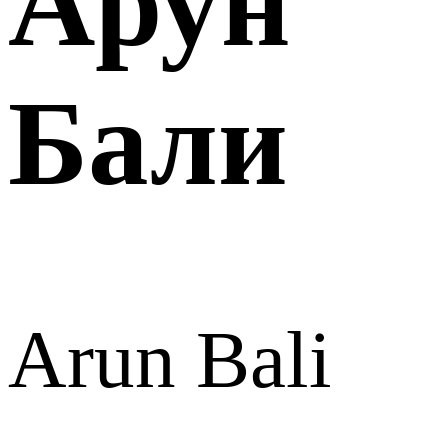
Арун
Бали
Arun Bali