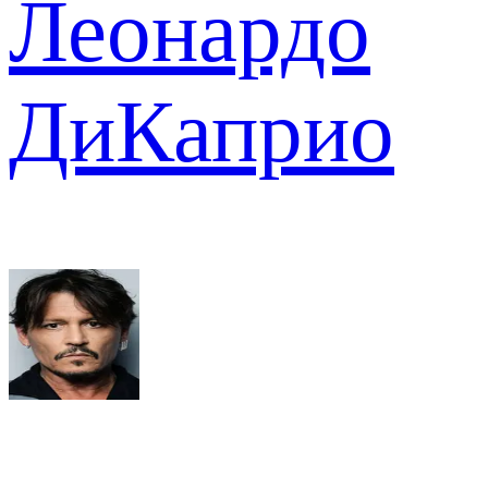
Леонардо
ДиКаприо