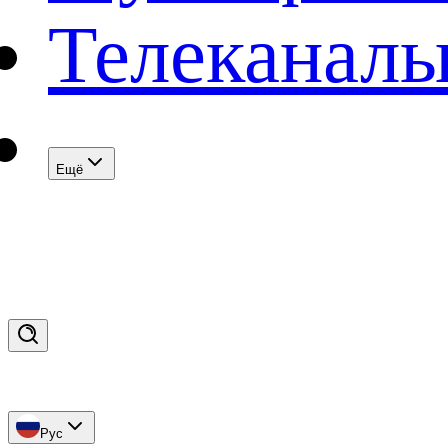
Телеканал
Eщё
Рус