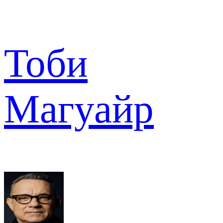
Тоби
Магуайр