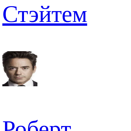
Стэйтем
Роберт