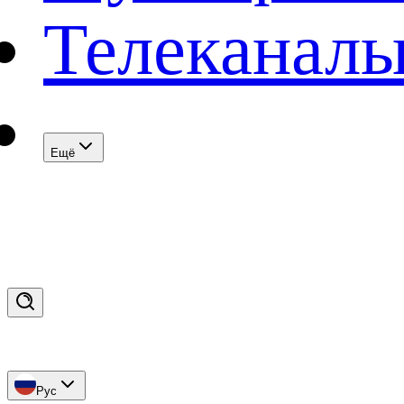
Телеканал
Eщё
Рус