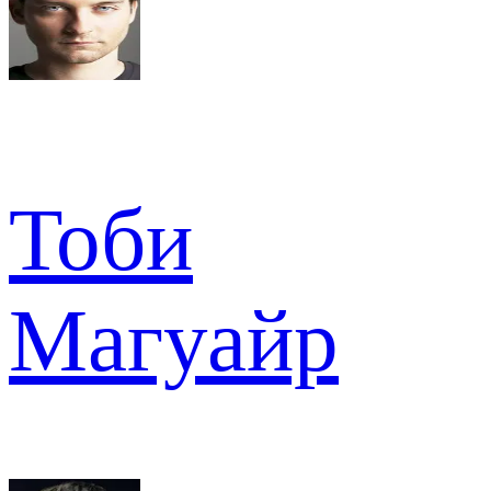
Тоби
Магуайр