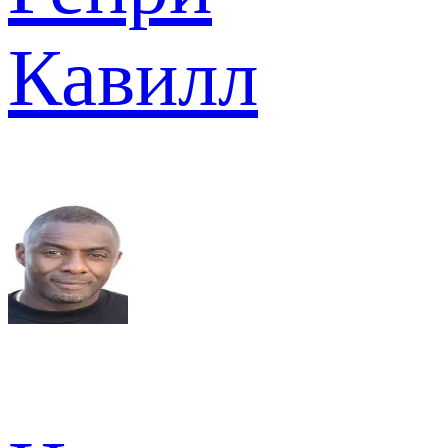
Кавилл