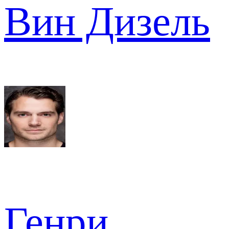
Вин Дизель
Генри