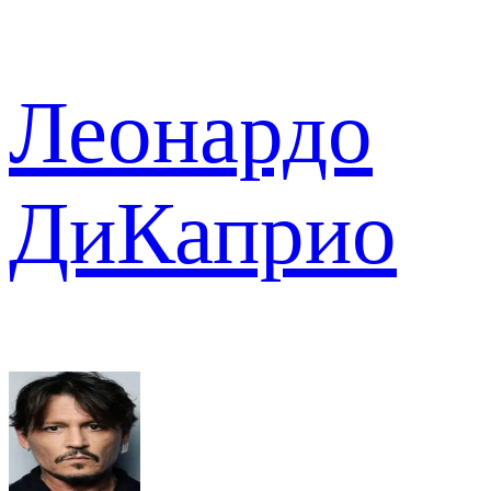
Леонардо
ДиКаприо