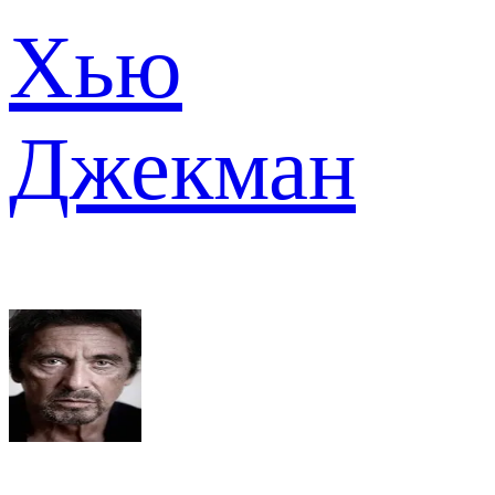
Хью
Джекман