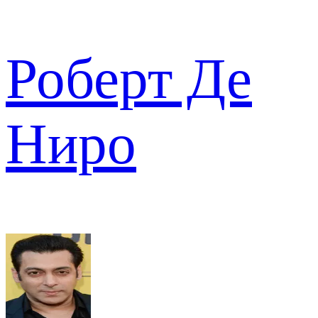
Роберт Де
Ниро